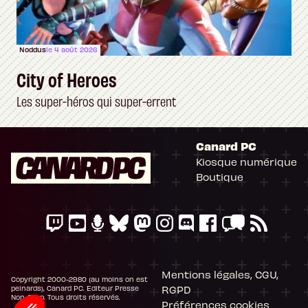
Noddus
le 4 août 2026
City of Heroes
Les super-héros qui super-errent
Canard PC
Kiosque numérique
Boutique
Mentions légales, CGU,
Copyright 2000-2980 (au moins on est
RGPD
peinards), Canard PC. Editeur Presse
Non-Stop. Tous droits réservés.
Préférences cookies