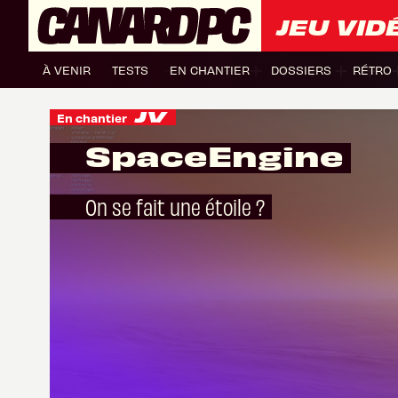
JEU VID
À VENIR
TESTS
EN CHANTIER
DOSSIERS
RÉTRO
En chantier
SpaceEngine
On se fait une étoile ?