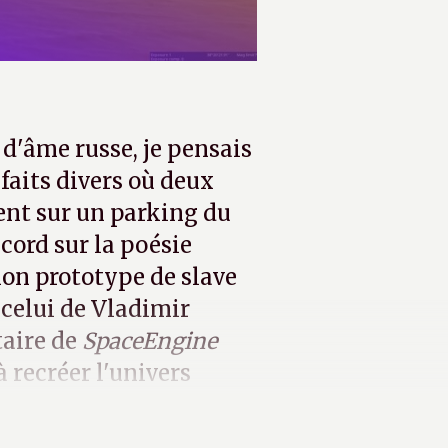
 d'âme russe, je pensais
faits divers où deux
ent sur un parking du
ord sur la poésie
on prototype de slave
 celui de Vladimir
taire de
SpaceEngine
à recréer l'univers
cha.