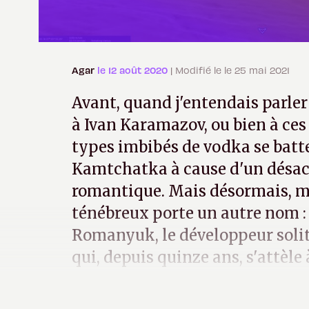
Agar
le 12 août 2020
| Modifié le le 25 mai 2021
Avant, quand j'entendais parler
à Ivan Karamazov, ou bien à ces 
types imbibés de vodka se batt
Kamtchatka à cause d'un désacc
romantique. Mais désormais, m
ténébreux porte un autre nom :
Romanyuk, le développeur soli
qui, depuis quinze ans, s'attèle 
entier dans le confort de sa dat