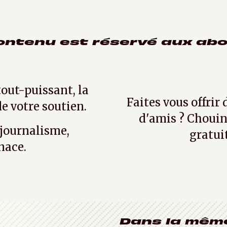
ontenu est réservé aux ab
tout-puissant, la
Faites vous offrir
e votre soutien.
d'amis ? Chouin
 journalisme,
gratui
nace.
Dans la mêm