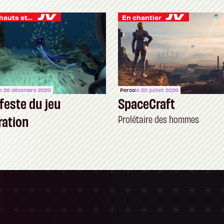
Je vis des hauts et des bas
En chantier
le 26 décembre 2020
Perco
le 20 juillet 2026
feste du jeu
SpaceCraft
ration
Prolétaire des hommes