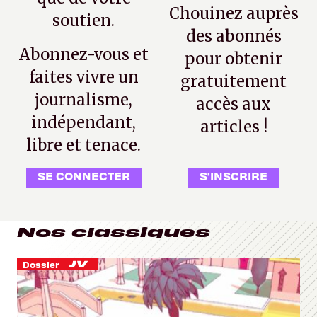
Chouinez auprès
soutien.
des abonnés
Abonnez-vous et
pour obtenir
faites vivre un
gratuitement
journalisme,
accès aux
indépendant,
articles !
libre et tenace.
SE CONNECTER
S'INSCRIRE
Nos classiques
Dossier