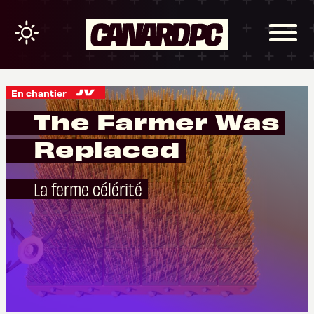
En chantier
The Farmer Was
Replaced
La ferme célérité