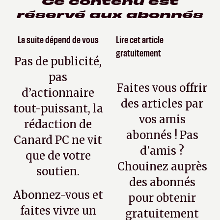
Ce contenu est
réservé aux abonnés
La suite dépend de vous
Lire cet article
gratuitement
Pas de publicité,
pas
Faites vous offrir
d’actionnaire
des articles par
tout-puissant, la
vos amis
rédaction de
abonnés ! Pas
Canard PC ne vit
d'amis ?
que de votre
Chouinez auprès
soutien.
des abonnés
Abonnez-vous et
pour obtenir
faites vivre un
gratuitement