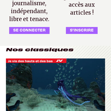
journalisme,
accès aux
indépendant,
articles !
libre et tenace.
SE CONNECTER
S'INSCRIRE
Nos classiques
Je vis des hauts et des bas