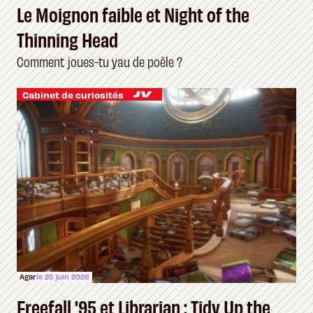
Le Moignon faible et Night of the
Thinning Head
Comment joues-tu yau de poêle ?
Cabinet de curiosités
Agar
le 25 juin 2026
Freefall '95 et Librarian : Tidy Up the