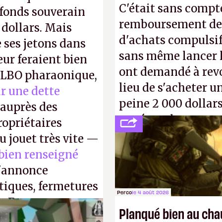
C'était sans compte
 fonds souverain
remboursement de 
 dollars. Mais
d'achats compulsif
ses jetons dans
sans même lancer le
eur feraient bien
ont demandé à revoi
e LBO pharaonique,
lieu de s'acheter un
r une dette
peine 2 000 dollars
auprès des
payé que le temps 
opriétaires
petits malins qu'o
u jouet très vite —
facilement.
P.
 bien renseigné
s'annonce
stiques, fermetures
Perco
le 4 août 2026
. En gros, essorer
Planqué bien au ch
P.