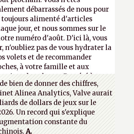
alement débarrassés de nous pour
a toujours alimenté d'articles
aque jour, et nous sommes sur le
notre numéro d'août. D'ici là, vous
, n'oubliez pas de vous hydrater la
os volets et de recommander
ches, à votre famille et aux
roisez dans la rue. Bon été à tous
de bien de donner des chiffres,
inet Alinea Analytics, Valve aurait
iards de dollars de jeux sur le
026. Un record qui s'explique
ugmentation constante du
chinois.
A.