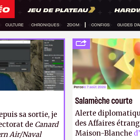
ÉO
JEU DE PLATEAU
HARD
CULTURE
CHRONIQUES
ZOOM
CONFIGS
GUIDES D'
Perco
le 7 août 2026
Salamèche courte
Alerte diplomatiqu
puis sa sortie, je
des Affaires étrang
ectorat de
Canard
Maison-Blanche
d
n Air/Naval