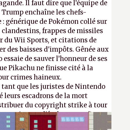
gande. Il faut dire que l’équipe de
Trump enchaîne les chefs-
 : générique de Pokémon collé sur
 clandestins, frappes de missiles
 du Wii Sports, et citations de
ier des baisses d'impôts. Gênée aux
 essaie de sauver l’honneur de ses
e Pikachu ne finisse cité à la
our crimes haineux.
ant que les juristes de Nintendo
é leurs escadrons de la mort
stribuer du copyright strike à tour
m continuera d'étaler sa confiture
vos souvenirs d'enfance.
P.