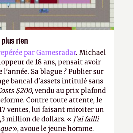
 plus rien
repérée par Gamesradar
. Michael
loppeur de 18 ans, pensait avoir
e l'année. Sa blague ? Publier sur
e bancal d'assets intitulé sans
Costs $200
, vendu au prix plafond
teforme. Contre toute attente, le
17 ventes, lui faisant miroiter un
,3 million de dollars. «
J'ai failli
aque
», avoue le jeune homme.