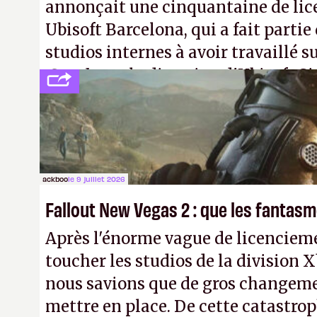
annonçait une cinquantaine de li
Ubisoft Barcelona, qui a fait partie
studios internes à avoir travaillé s
Creed
sous la direction d'Ubisoft S
ackboo
le 9 juillet 2026
Fallout New Vegas 2 : que les fanta
Après l'énorme vague de licencieme
toucher les studios de la division 
nous savions que de gros changeme
mettre en place. De cette catastro