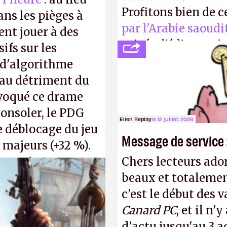
Profitons bien de c
ns les pièges à
par l'Arabie saoudi
ent jouer à des
privée, l'éditeur n'
ifs sur les
publier ses bilans.
 d'algorithme
transparence.
P.
s au détriment du
ovoqué ce drame
consoler, le PDG
Ellen Replay
le 12 juillet 2026
e déblocage du jeu
Message de service :
 majeurs (+32 %).
Chers lecteurs ador
s, qui ne sont
beaux et totalemen
voir d'achat.
P.
c'est le début des 
Canard PC
, et il n
d'actu jusqu'au 3 a