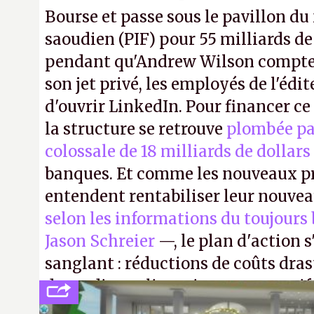
Bourse et passe sous le pavillon du
saoudien (PIF) pour 55 milliards de
pendant qu'Andrew Wilson compte 
son jet privé, les employés de l'édit
d'ouvrir LinkedIn. Pour financer c
la structure se retrouve
plombée pa
colossale de 18 milliards de dollars
banques. Et comme les nouveaux pr
entendent rentabiliser leur nouvea
selon les informations du toujours
Jason Schreier
—, le plan d'action 
sanglant : réductions de coûts dra
de studios et licenciements massifs
FC
et
Battlefield
, puis virer le reste.