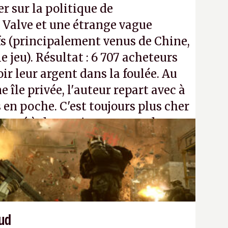
r sur la politique de
Valve et une étrange vague
s (principalement venus de Chine,
 jeu). Résultat : 6 707 acheteurs
r leur argent dans la foulée. Au
e île privée, l'auteur repart avec à
 en poche. C'est toujours plus cher
passé à dev, mais ça apprendra aux
n ne braque pas Gabe Newell aussi
aud