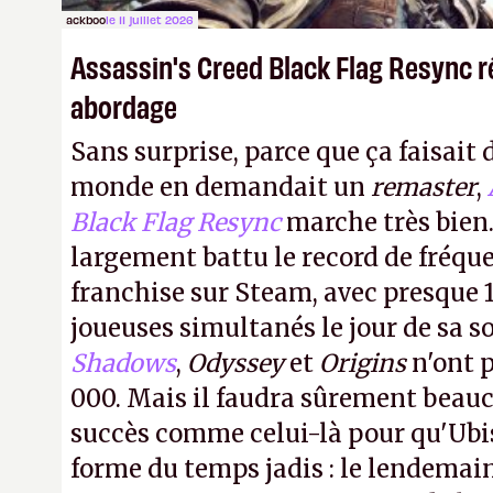
ackboo
le 11 juillet 2026
Assassin's Creed Black Flag Resync r
abordage
Sans surprise, parce que ça faisait 
monde en demandait un
remaster
,
Black Flag Resync
marche très bien.
largement battu le record de fréqu
franchise sur Steam, avec presque 
joueuses simultanés le jour de sa so
Shadows
,
Odyssey
et
Origins
n'ont p
000. Mais il faudra sûrement beau
succès comme celui-là pour qu'Ubis
forme du temps jadis : le lendemain