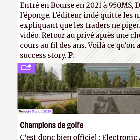
Entré en Bourse en 2021 à 950M$, D
le prix, mais prévoyez encore des 
l'éponge. L'éditeur indé quitte les 
expliquant que les traders ne pigen
vidéo. Retour au privé après une c
cours au fil des ans. Voilà ce qu'on
success story.
P
.
Perco
le 5 août 2026
Champions de golfe
C'est donc bien officiel : Electronic