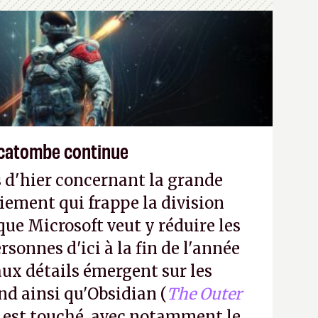
écatombe continue
 d'hier concernant la grande
iement qui frappe la division
ue Microsoft veut y réduire les
rsonnes d'ici à la fin de l'année
aux détails émergent sur les
nd ainsi qu'Obsidian (
The Outer
) est touché, avec notamment le