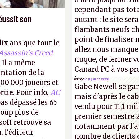
cependant pas tot
éussit son
autant : le site ser
flambants neufs ch
point de finaliser 
dix ans que tout le
allez nous manquer
Assassin's Creed
nuque, de fermer v
 Il a même
Canard PC à vos pro
entation de la
inconnus que vous c
ackboo
le 11 juillet 2026
100 000 joueurs et
Gabe Newell se gar
! –
ER.
rtie. Pour info,
AC
mais d'après le cab
as dépassé les 65
vendu pour 11,1 mill
coup plus de
premier semestre 2
oft retrouve sa
notamment par l'a
, l'éditeur
nombre de clients 