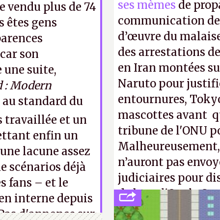
ses mèmes
de propa
e vendu plus de 74
communication de 
s êtes gens
d’œuvre du malaise
pparences
des arrestations de
 car son
en Iran montées sur
une suite,
Naruto pour justif
: Modern
entournures, Tokyo
eu au standard du
mascottes avant qu
 travaillée et un
tribune de l'ONU p
ttant enfin un
Malheureusement, t
 une lacune assez
n’auront pas envoy
e scénarios déjà
judiciaires pour di
s fans – et le
de bras, l'Oncle Sa
en interne depuis
intellectuelle sur 
 Pas d'annonce sur