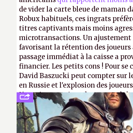
de vider la carte bleue de maman da
Robux habituels, ces ingrats préfèr
titres captivants mais moins agress
microtransactions. Un ajustement
favorisant la rétention des joueur
passage immédiat à la caisse a pr
financier. Les petits cons ! Pour se 
David Baszucki peut compter sur l
en Russie et l'explosion des joueurs
L'avenir appartient donc aux adulte
jamais que des enfants avec du pou