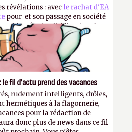
es révélations : avec
le rachat d'EA
te
pour et son passage en société
aura bientôt plus l'obligation de
 Encore une victoire pour la
 le fil d'actu prend des vacances
és, rudement intelligents, drôles,
t hermétiques à la flagornerie,
vacances pour la rédaction de
'y aura donc plus de news dans ce fil
oût prochain. Vous n'êtes