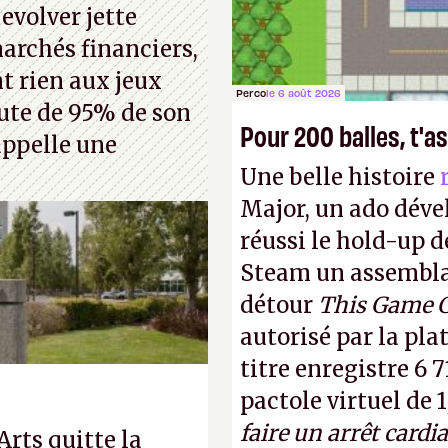
evolver jette
antidouleurs.
A.
marchés financiers,
t rien aux jeux
Perco
le 6 août 2026
hute de 95% de son
Pour 200 balles, t'as
 appelle une
Une belle histoire
Major, un ado déve
réussi le hold-up d
Steam un assemblag
détour
This Game 
autorisé par la pla
titre enregistre 6 7
pactole virtuel de 1
faire un arrêt cardi
 Arts quitte la