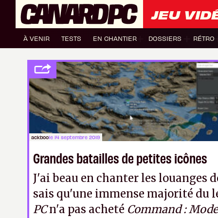
JEU VID
À VENIR
TESTS
EN CHANTIER
DOSSIERS
RÉTRO
ackboo
le 14 septembre 2019
Grandes batailles de petites icônes
J'ai beau en chanter les louanges de
sais qu'une immense majorité du l
PC
n'a pas acheté
Command : Moder