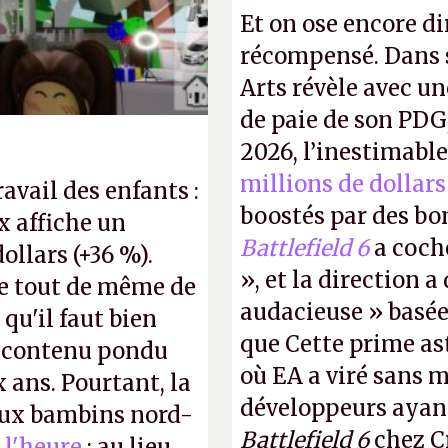
Et on ose encore di
récompensé. Dans s
Arts révèle avec un
de paie de son PDG
2026, l’inestimabl
millions de dollars
ravail des enfants :
boostés par des bon
x affiche un
Battlefield 6
a coch
dollars (+36 %).
», et la direction 
e tout de même de
audacieuse » basée 
 qu'il faut bien
que Cette prime a
e contenu pondu
où EA a viré sans 
ans. Pourtant, la
développeurs ayan
 aux bambins nord-
Battlefield 6
chez Cr
 l'heure
: au lieu