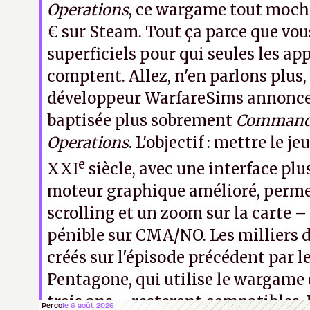
Operations
, ce wargame tout moch
€ sur Steam. Tout ça parce que vou
superficiels pour qui seules les a
comptent. Allez, n'en parlons plus,
développeur WarfareSims annonce 
baptisée plus sobrement
Command 
Operations
. L'objectif : mettre le j
e
XXI
siècle, avec une interface plus
moteur graphique amélioré, perme
scrolling et un zoom sur la carte –
pénible sur CMA/NO. Les milliers d
créés sur l'épisode précédent par le
Pentagone, qui utilise le wargame 
trois ans – resteront compatibles.
Perco
le 6 août 2026