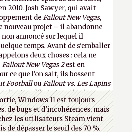
 en 2010. Josh Sawyer, qui avait
eloppement de
Fallout New Vegas
,
 ce nouveau projet – il abandonne
non annoncé sur lequel il
 quelque temps. Avant de s'emballer
appelons deux choses : cela ne
n
Fallout New Vegas 2
est en
 ce que l'on sait, ils bossent
ut Football
ou
Fallout vs. Les Lapins
an d'aujourd'hui n'est plus le
ortie, Windows 11 est toujours
 a 15 ans. Mais bon, OK, on peut
s, de bugs et d'incohérences, mais
asmer.
A.
chez les utilisateurs Steam vient
is de dépasser le seuil des 70 %.