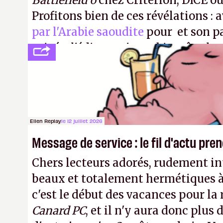
Battlefield 6
chez Criterion, DICE o
Profitons bien de ces révélations : 
par l'Arabie saoudite
pour et son p
privée, l'éditeur n'aura bientôt plus
publier ses bilans. Encore une victo
transparence.
P.
Ellen Replay
le 12 juillet 2026
Message de service : le fil d'actu pr
Chers lecteurs adorés, rudement int
beaux et totalement hermétiques à 
c'est le début des vacances pour la
Canard PC
, et il n'y aura donc plus 