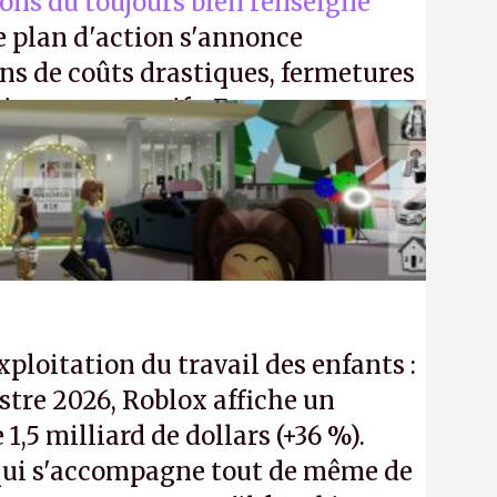
ions du toujours bien renseigné
e plan d'action s'annonce
ons de coûts drastiques, fermetures
ciements massifs. En gros, essorer
uis virer le reste.
P.
exploitation du travail des enfants :
tre 2026, Roblox affiche un
e 1,5 milliard de dollars (+36 %).
ui s'accompagne tout de même de