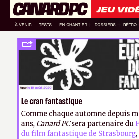
JEU VID
À VENIR
TESTS
EN CHANTIER
DOSSIERS
RÉTRO
Agar
le 19 août 2020
Le cran fantastique
Comme chaque automne depuis ma
ans,
Canard PC
sera partenaire du
F
du film fantastique de Strasbourg
,