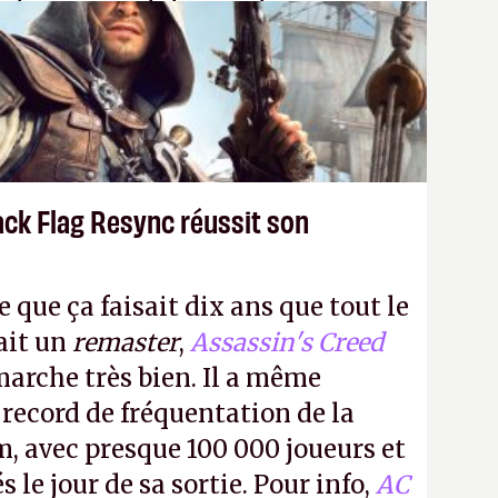
 donc aux adultes, qui ne sont
ants avec du pouvoir d'achat.
P.
ack Flag Resync réussit son
e que ça faisait dix ans que tout le
it un
remaster
,
Assassin's Creed
arche très bien. Il a même
 record de fréquentation de la
m, avec presque 100 000 joueurs et
 le jour de sa sortie. Pour info,
AC