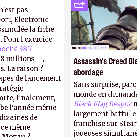
L'avenir appartient
n'est pas
jamais que des enf
ort, Electronic
ssimulée la fiche
 Pour l'exercice
oché 38,7
ackboo
le 11 juillet 2026
8 millions —,
Assassin's Creed Bl
s. La raison ?
abordage
tapes de lancement
Sans surprise, parc
tratégie
monde en demanda
orte, finalement,
Black Flag Resync
m
mbe l'année même
largement battu le
dizaines de
franchise sur Stea
r ce même
joueuses simultanés