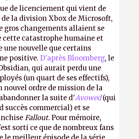
ue de licenciement qui vient de
 de la division Xbox de Microsoft,
e gros changements allaient se
e cette catastrophe humaine et
e une nouvelle que certains
me positive.
D'après Bloomberg
, le
Obsidian, qui aurait perdu une
oyés (un quart de ses effectifs),
n nouvel ordre de mission de la
 abandonner la suite d'
Avowed
(qui
nd succès commercial) et se
franchise
Fallout.
Pour mémoire,
'est sorti ce que de nombreux fans
le meilleur épisode de la série,