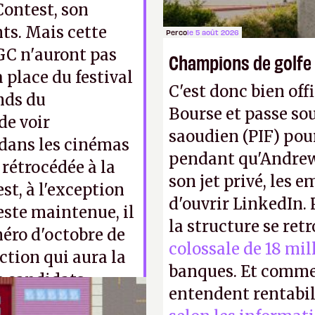
Contest, son
ts. Mais cette
Perco
le 5 août 2026
IGC n'auront pas
Champions de golfe
a place du festival
C'est donc bien offi
nds du
Bourse et passe sou
de voir
saoudien (PIF) pour
 dans les cinémas
pendant qu'Andrew
 rétrocédée à la
son jet privé, les e
st, à l'exception
d'ouvrir LinkedIn.
reste maintenue, il
la structure se ret
éro d'octobre de
colossale de 18 mil
action qui aura la
banques. Et comme
s candidats
entendent rentabil