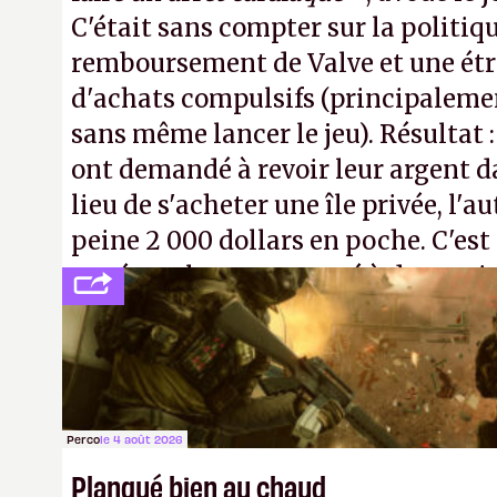
C'était sans compter sur la politiq
remboursement de Valve et une ét
d'achats compulsifs (principaleme
sans même lancer le jeu). Résultat 
ont demandé à revoir leur argent da
lieu de s'acheter une île privée, l'a
peine 2 000 dollars en poche. C'est
payé que le temps passé à dev, mai
petits malins qu'on ne braque pas 
facilement.
P.
Perco
le 4 août 2026
Planqué bien au chaud