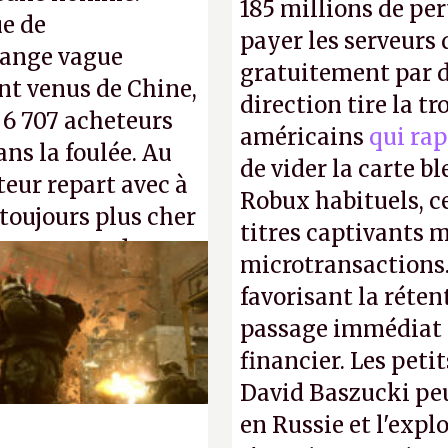
185 millions de per
ue de
payer les serveurs
range vague
gratuitement par d
nt venus de Chine,
direction tire la t
: 6 707 acheteurs
américains
qui rap
ns la foulée. Au
de vider la carte 
uteur repart avec à
Robux habituels, ce
 toujours plus cher
titres captivants m
s ça apprendra aux
microtransactions
Gabe Newell aussi
favorisant la réte
passage immédiat à
financier. Les petit
David Baszucki peu
en Russie et l'expl