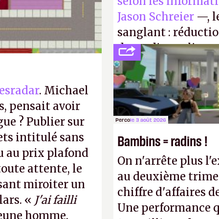
selon les informat
Jason Schreier
—, l
sanglant : réducti
de studios et licen
FC
et
Battlefield
, p
esradar
. Michael
, pensait avoir
gue ? Publier sur
Perco
le 3 août 2026
ts intitulé sans
Bambins = radins !
u au prix plafond
On n'arrête plus l'
oute attente, le
au deuxième trimes
isant miroiter un
chiffre d'affaires d
lars. «
J'ai failli
Une performance q
 jeune homme.