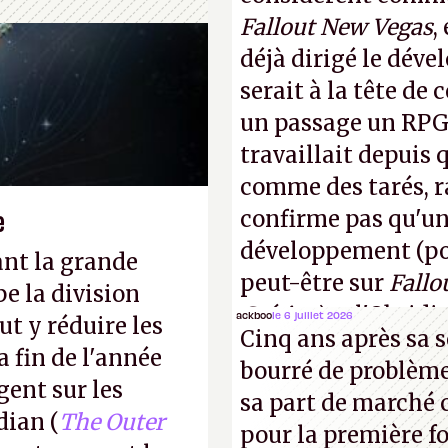
Fallout New Vegas
,
déjà dirigé le dév
serait à la tête de
un passage un RPG 
travaillait depuis
comme des tarés, r
e
confirme pas qu'u
développement (pour
ant la grande
peut-être sur
Fallo
e la division
Crétins)
et l'Obsidi
ackboo
le 6 juillet 2026
t y réduire les
Cinq ans après sa s
même studio qu'il y
a fin de l'année
bourré de problème
commencer à fant
gent sur les
sa part de marché 
dian (
The Outer
pour la première fo