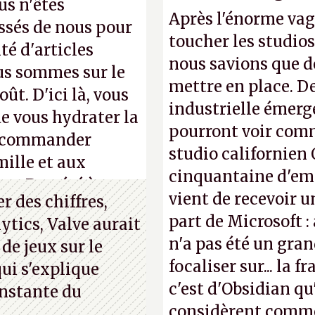
us n'êtes
Après l'énorme vag
ssés de nous pour
toucher les studios
té d'articles
nous savions que d
us sommes sur le
mettre en place. D
ût. D'ici là, vous
industrielle émerg
e vous hydrater la
pourront voir com
 recommander
studio californien 
mille et aux
cinquantaine d'empl
ue. Bon été à tous
vient de recevoir u
 des chiffres,
part de Microsoft :
ytics, Valve aurait
n'a pas été un gra
 de jeux sur le
focaliser sur... la 
ui s'explique
c'est d'Obsidian qu
nstante du
considèrent comme 