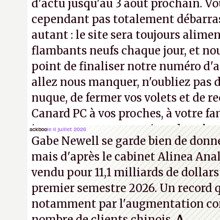
d'actu jusqu'au 3 août prochain. Vo
cependant pas totalement débarra
autant : le site sera toujours alimen
flambants neufs chaque jour, et no
point de finaliser notre numéro d'ao
allez nous manquer, n'oubliez pas d
nuque, de fermer vos volets et de
Canard PC à vos proches, à votre fa
inconnus que vous croisez dans la r
ackboo
le 11 juillet 2026
Gabe Newell se garde bien de donner
! –
ER.
mais d'après le cabinet Alinea Anal
vendu pour 11,1 milliards de dollars
premier semestre 2026. Un record q
notamment par l'augmentation co
nombre de clients chinois.
A.