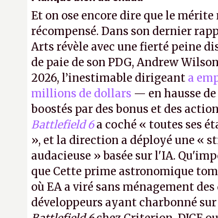
Et on ose encore dire que le mérite 
récompensé. Dans son dernier rapp
Arts révèle avec une fierté peine di
de paie de son PDG, Andrew Wilson.
2026, l’inestimable dirigeant
a emp
millions de dollars
— en hausse de 
boostés par des bonus et des action
Battlefield 6
a coché « toutes ses é
», et la direction a déployé une « s
audacieuse » basée sur l'IA. Qu'imp
que Cette prime astronomique to
où EA a viré sans ménagement des 
développeurs ayant charbonné su