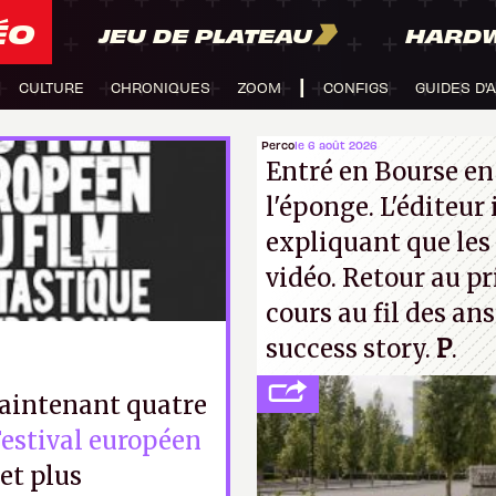
ÉO
JEU DE PLATEAU
HARD
CULTURE
CHRONIQUES
ZOOM
CONFIGS
GUIDES D'
Perco
le 6 août 2026
Entré en Bourse en
l'éponge. L'éditeur
expliquant que les 
vidéo. Retour au p
cours au fil des an
success story.
P
.
intenant quatre
estival européen
 et plus