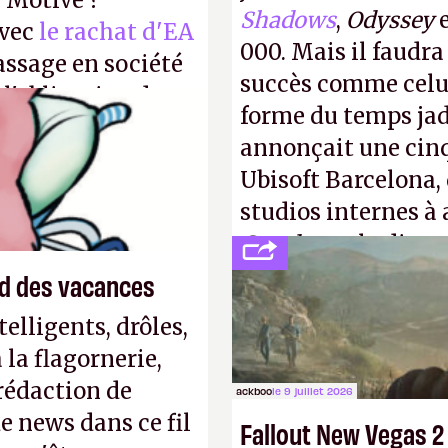
u Motive ?
Shadows
,
Odyssey
avec
le rachat d'EA
000. Mais il faudr
assage en société
succès comme celui
 l'obligation de
forme du temps jadi
ire pour la
annonçait une cin
Ubisoft Barcelona, 
studios internes à 
Creed
sous la direc
end des vacances
elligents, drôles,
la flagornerie,
 rédaction de
ackboo
le 9 juillet 2026
de news dans ce fil
Fallout New Vegas 2