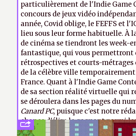
particulièrement de l'Indie Game 
concours de jeux vidéo indépendan
année, Covid oblige, le FEFFS et l'
lieu sous leur forme habituelle. À l
de cinéma se tiendront les week-e
fantastique, qui vous permettront 
rétrospectives et courts-métrages
de la célèbre ville temporairement
France. Quant à l'Indie Game Conte
de sa section réalité virtuelle qui 
se déroulera dans les pages du num
Canard PC
, puisque c'est notre réd
chance d'élire le gagnant parmi le
choisis par l'équipe de l'IGC.
LFS