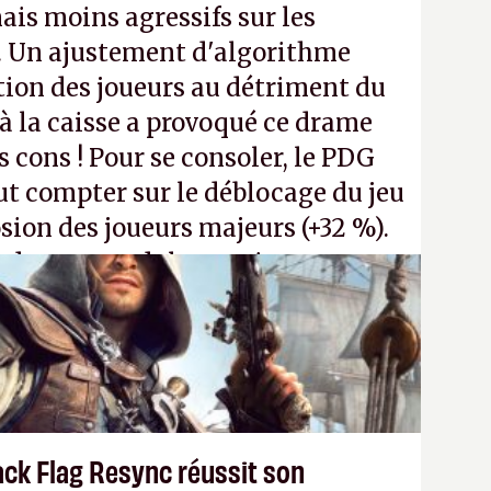
ais moins agressifs sur les
. Un ajustement d'algorithme
ntion des joueurs au détriment du
 la caisse a provoqué ce drame
s cons ! Pour se consoler, le PDG
t compter sur le déblocage du jeu
osion des joueurs majeurs (+32 %).
 donc aux adultes, qui ne sont
ants avec du pouvoir d'achat.
P.
ack Flag Resync réussit son