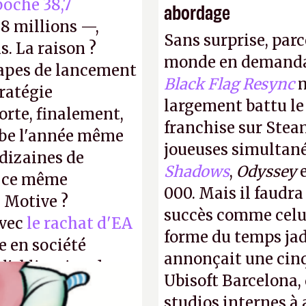
oché 38,7
abordage
8 millions —,
Sans surprise, parc
s. La raison ?
monde en demanda
tapes de lancement
Black Flag Resync
m
tratégie
largement battu le
orte, finalement,
franchise sur Stea
mbe l'année même
joueuses simultanés
dizaines de
Shadows
,
Odyssey
r ce même
000. Mais il faudr
u Motive ?
succès comme celui
avec
le rachat d'EA
forme du temps jadi
e en société
annonçait une cin
 l'obligation de
Ubisoft Barcelona, 
ire pour la
studios internes à 