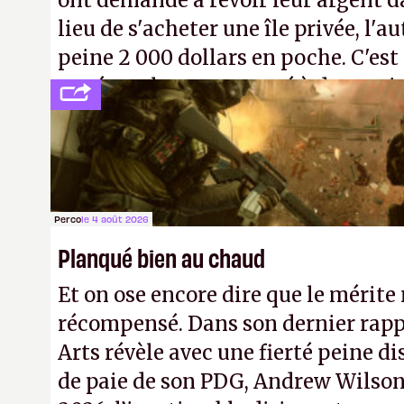
ont demandé à revoir leur argent da
lieu de s'acheter une île privée, l'a
peine 2 000 dollars en poche. C'est
payé que le temps passé à dev, mai
petits malins qu'on ne braque pas 
facilement.
P.
Perco
le 4 août 2026
Planqué bien au chaud
Et on ose encore dire que le mérite 
récompensé. Dans son dernier rapp
Arts révèle avec une fierté peine di
de paie de son PDG, Andrew Wilson.