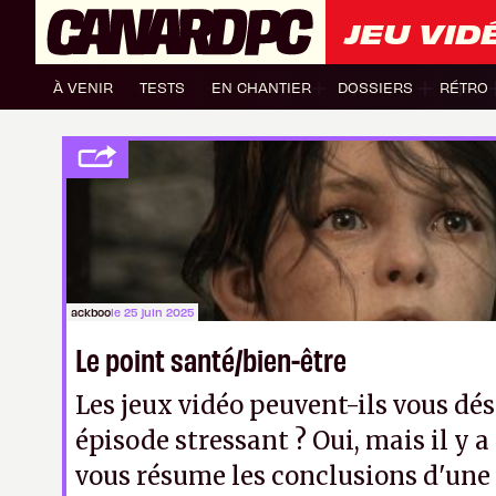
JEU VID
À VENIR
TESTS
EN CHANTIER
DOSSIERS
RÉTRO
ackboo
le 25 juin 2025
Le point santé/bien-être
Les jeux vidéo peuvent-ils vous dé
épisode stressant ? Oui, mais il y a 
vous résume les conclusions d'une