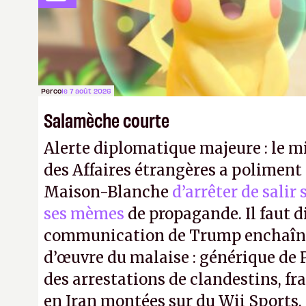
moi, je retourne jouer à mes city-bu
A.
Perco
le 7 août 2026
Salamèche courte
Alerte diplomatique majeure : le m
des Affaires étrangères a poliment 
Maison-Blanche
d’arrêter de salir
ses mèmes
de propagande. Il faut d
communication de Trump enchaîne
d’œuvre du malaise : générique de
des arrestations de clandestins, fr
en Iran montées sur du Wii Sports, 