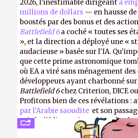
2026, l’inestimable dirigeant
a emp
millions de dollars
— en hausse de 
boostés par des bonus et des action
Battlefield 6
a coché « toutes ses é
», et la direction a déployé une « s
audacieuse » basée sur l'IA. Qu'imp
que cette prime astronomique to
où EA a viré sans ménagement des 
développeurs ayant charbonné su
Battlefield 6
chez Criterion, DICE o
Profitons bien de ces révélations : 
par l'Arabie saoudite
et son passag
privée, l'éditeur n'aura bientôt plus
publier ses bilans. Encore une victo