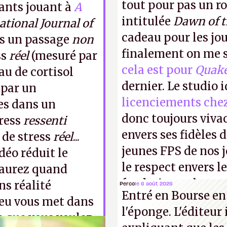
tout pour pas un r
pants jouant à
A
intitulée
Dawn of 
ational Journal of
cadeau pour les jo
ans un passage
non
finalement on me s
ss
réel
(mesuré par
cela est pour
Quak
u de cortisol
dernier. Le studio 
 par un
licenciements che
es dans un
donc toujours viva
tress
ressenti
envers ses fidèles d
 de stress
réel
...
jeunes FPS de nos j
idéo réduit le
le respect envers le
s aurez quand
faudrait une bonne 
ns réalité
Perco
le 6 août 2026
Entré en Bourse en
cons !
P.
 jeu vous met dans
l'éponge. L'éditeur
e que vous voulez,