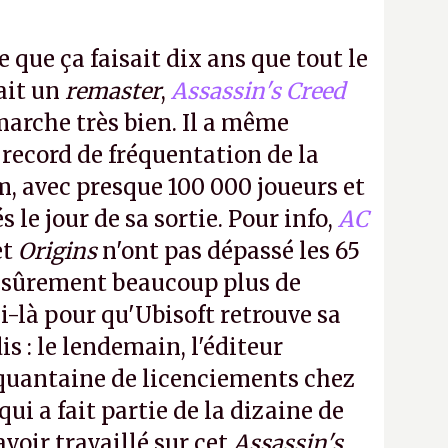
e que ça faisait dix ans que tout le
it un
remaster
,
Assassin's Creed
arche très bien. Il a même
 record de fréquentation de la
m, avec presque 100 000 joueurs et
 le jour de sa sortie. Pour info,
AC
et
Origins
n'ont pas dépassé les 65
a sûrement beaucoup plus de
-là pour qu'Ubisoft retrouve sa
s : le lendemain, l'éditeur
quantaine de licenciements chez
qui a fait partie de la dizaine de
avoir travaillé sur cet
Assassin's