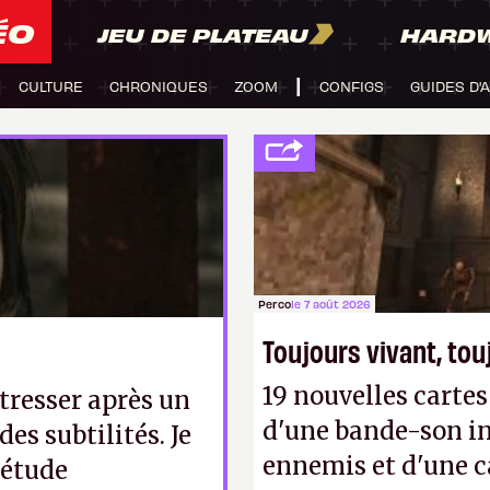
ÉO
JEU DE PLATEAU
HARD
CULTURE
CHRONIQUES
ZOOM
CONFIGS
GUIDES D'
Perco
le 7 août 2026
Toujours vivant, to
19 nouvelles cart
stresser après un
d'une bande-son in
des subtilités. Je
ennemis et d'une c
 étude