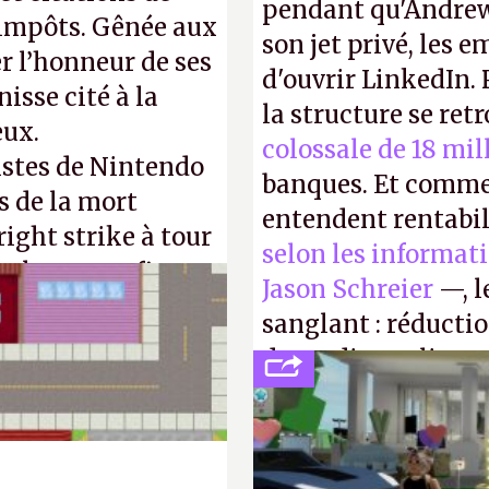
pendant qu'Andrew
d'impôts. Gênée aux
son jet privé, les e
r l’honneur de ses
d'ouvrir LinkedIn.
isse cité à la
la structure se ret
eux.
colossale de 18 mil
istes de Nintendo
banques. Et comme
s de la mort
entendent rentabil
right strike à tour
selon les informat
taler sa confiture
Jason Schreier
—, l
enfance.
P.
sanglant : réducti
de studios et licen
FC
et
Battlefield
, p