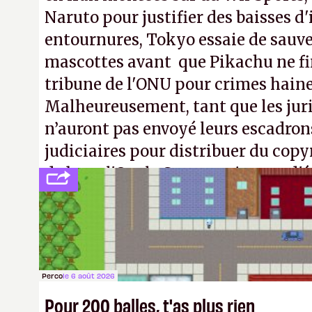
Naruto pour justifier des baisses 
entournures, Tokyo essaie de sauve
mascottes avant que Pikachu ne fin
tribune de l'ONU pour crimes hain
Malheureusement, tant que les jur
n’auront pas envoyé leurs escadron
judiciaires pour distribuer du copy
de bras, l'Oncle Sam continuera d'é
intellectuelle sur vos souvenirs d'
Perco
le 6 août 2026
Pour 200 balles, t'as plus rien