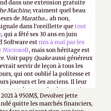
ond dans une extension gratuite
the Machine,
vraiment quel beau
ueurs de
Maratho
.... ah non,
ignale dans l'oreillette que
tout
e
,
qui a fêté ses 30 ans en juin
id Software est
mis à mal par les
z Microsoft
, mais son héritage est
ce. Voir papy
Quake
aussi généreux
evrait servir de leçon à tous les
ours, qui ont oublié la politesse et
urs joueurs et les anciens. Il leur
guerre des consoles à ces petits
 2021 à 950M$, Devolver jette
 indé quitte les marchés financiers,