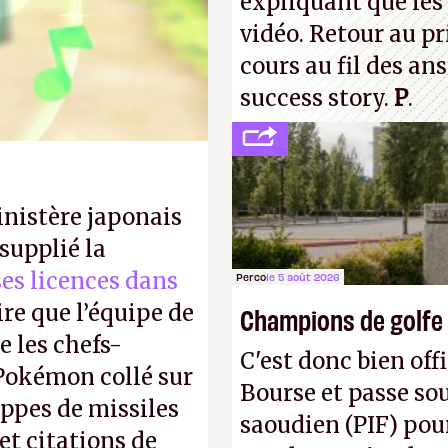
expliquant que les 
ilders pacifistes.
vidéo. Retour au p
cours au fil des an
success story.
P
.
inistère japonais
supplié la
 ses licences dans
Perco
le 5 août 2026
ire que l’équipe de
Champions de golfe
 les chefs-
C'est donc bien offi
 Pokémon collé sur
Bourse et passe sou
appes de missiles
saoudien (PIF) pour
et citations de