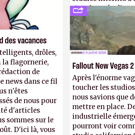
Creed
sous la direc
end des vacances
elligents, drôles,
ackboo
le 9 juillet 2026
la flagornerie,
Fallout New Vegas 2
 rédaction de
Après l'énorme vag
de news dans ce fil
toucher les studios
us n'êtes
nous savions que d
ssés de nous pour
mettre en place. D
té d'articles
industrielle émerg
us sommes sur le
pourront voir com
ût. D'ici là, vous