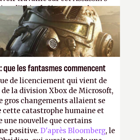
tion d'Ubisoft Singapour.
A.
 : que les fantasmes commencent
ue de licenciement qui vient de
 de la division Xbox de Microsoft,
e gros changements allaient se
e cette catastrophe humaine et
e une nouvelle que certains
me positive.
D'après Bloomberg
, le