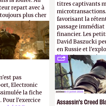
ns la foulée. Au
titres captivants m
uteur repart avec à
microtransactions
 toujours plus cher
favorisant la réte
s ça apprendra aux
passage immédiat à
Gabe Newell aussi
financier. Les petit
David Baszucki peu
en Russie et l'expl
L'avenir appartient
jamais que des enf
n'est pas
ort, Electronic
ssimulée la fiche
ackboo
le 11 juillet 2026
 Pour l'exercice
Assassin's Creed Bl