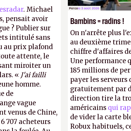
esradar
. Michael
Perco
le 3 août 2026
, pensait avoir
Bambins = radins !
gue ? Publier sur
On n'arrête plus l'
ts intitulé sans
au deuxième trimes
u au prix plafond
chiffre d'affaires d
oute attente, le
Une performance q
isant miroiter un
185 millions de per
lars. «
J'ai failli
payer les serveurs
 jeune homme.
gratuitement par d
ue de
direction tire la t
range vague
américains
qui rap
nt venus de Chine,
de vider la carte 
: 6 707 acheteurs
Robux habituels, ce