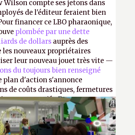
 Wilson compte ses jetons dans
mployés de l'éditeur feraient bien
 Pour financer ce LBO pharaonique,
rouve
plombée par une dette
liards de dollars
auprès des
 les nouveaux propriétaires
iser leur nouveau jouet très vite —
ions du toujours bien renseigné
e plan d'action s'annonce
ons de coûts drastiques, fermetures
ciements massifs. En gros, essorer
uis virer le reste.
P.