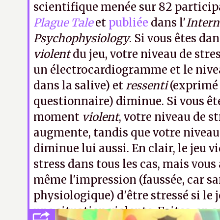
scientifique menée sur 82 partici
Plague Tale
et
publiée
dans l'
Intern
Psychophysiology
. Si vous êtes d
violent
du jeu, votre niveau de stre
un électrocardiogramme et le nivea
dans la salive) et
ressenti
(exprimé
questionnaire) diminue. Si vous êt
moment
violent
, votre niveau de s
augmente, tandis que votre niveau
diminue lui aussi. En clair, le jeu v
stress dans tous les cas, mais vou
même l'impression (faussée, car sa
physiologique) d'être stressé si le
une situation violente. Faites-en c