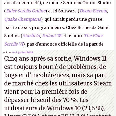
ans d'ancienneté), de même Zenimax Online Studio
(
Elder Scrolls Online
) et id Software (
Doom Eternal
,
Quake Champions
), qui aurait perdu une grosse
partie de ses programmeurs. Chez Bethesda Game
Studios (
Starfield
,
Fallout 76
et le futur
The Elder
Scrolls VI
), pas d'annonce officielle de la part de
Microsoft, mais le syndicat des employés confirme
ackboo
le 6 juillet 2026
Cinq ans après sa sortie, Windows 11
de nombreux licenciements.
A.
est toujours bourré de problèmes, de
bugs et d'incohérences, mais sa part
de marché chez les utilisateurs Steam
vient pour la première fois de
dépasser le seuil des 70 %. Les
utilisateurs de Windows 10 (23,6 %),