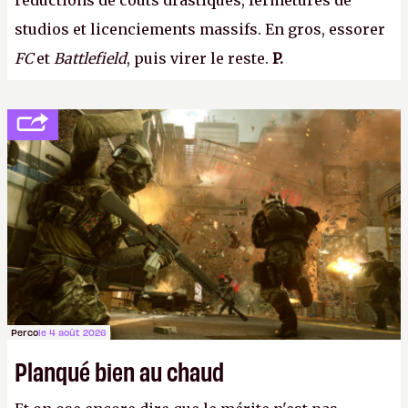
réductions de coûts drastiques, fermetures de
studios et licenciements massifs. En gros, essorer
FC
et
Battlefield
, puis virer le reste.
P.
Perco
le 4 août 2026
Planqué bien au chaud