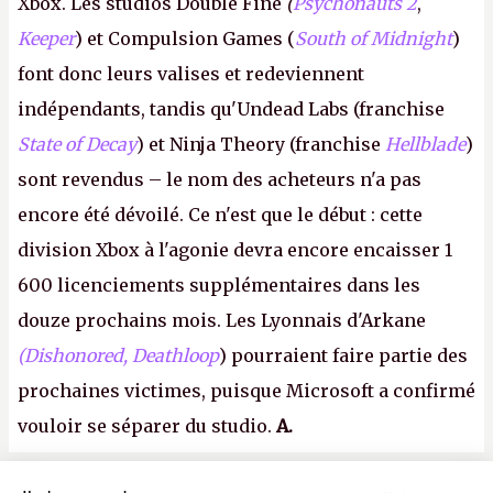
Xbox. Les studios Double Fine
(
Psychonauts 2
,
Keeper
) et Compulsion Games (
South of Midnight
)
font donc leurs valises et redeviennent
indépendants, tandis qu'Undead Labs (franchise
State of Decay
) et Ninja Theory (franchise
Hellblade
)
sont revendus – le nom des acheteurs n'a pas
encore été dévoilé. Ce n'est que le début : cette
division Xbox à l'agonie devra encore encaisser 1
600 licenciements supplémentaires dans les
douze prochains mois. Les Lyonnais d'Arkane
(Dishonored,
Deathloop
) pourraient faire partie des
prochaines victimes, puisque Microsoft a confirmé
vouloir se séparer du studio.
A.