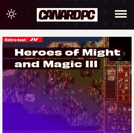
Rétro-test
Heroes of Might
and Magic III