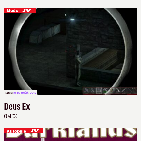
Mods
Izual
le 16 août 2017
Deus Ex
GMDX
Autopsie