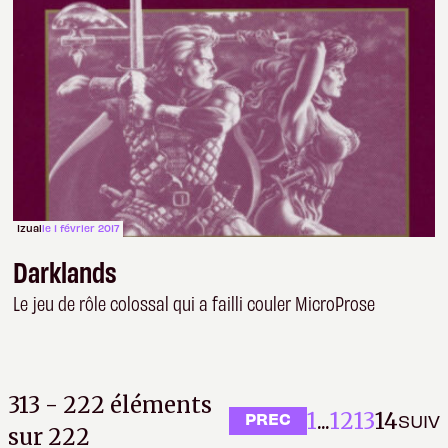
Izual
le 1 février 2017
Darklands
Le jeu de rôle colossal qui a failli couler MicroProse
313 - 222 éléments
1
...
12
13
14
PREC
SUIV
sur 222