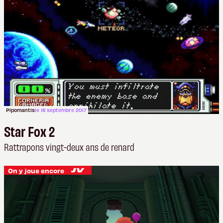
Pipomantis
le 18 septembre 2017
Star Fox 2
Rattrapons vingt-deux ans de renard
On y joue encore