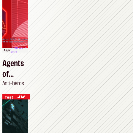
le 30 août
Agar
2017
Agents
of
Mayhem
Anti-héros
Test