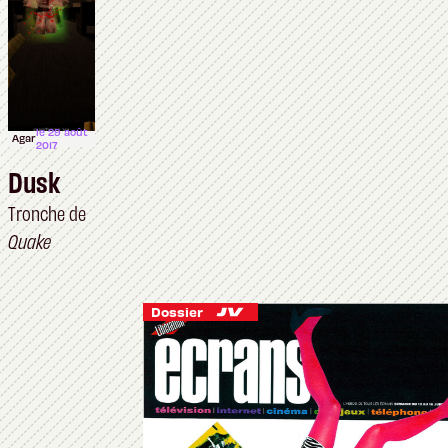
le 29 août
Agar
2017
Dusk
Tronche de
Quake
À venir
Dossier
Dossier
Dossier