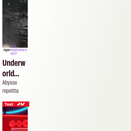
le 6
Agar
septembre
2017
Underw
orld
Ascend
Abysse
repetita
ant
Test