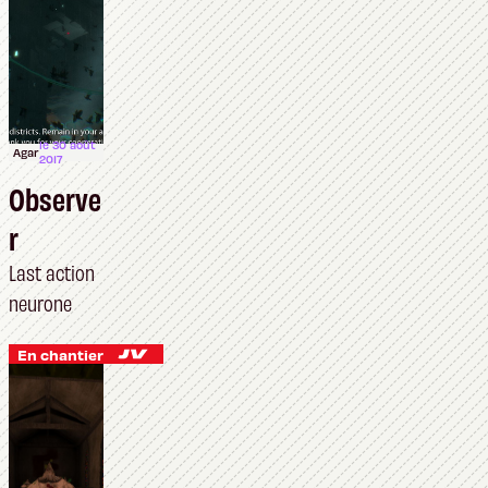
le 30 août
Agar
2017
Observe
r
Last action
neurone
En chantier