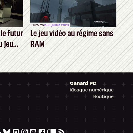
Furolith
le 16 juillet 2026
 le futur
Le jeu vidéo au régime sans
 jeu
RAM
Canard PC
Kiosque numérique
Boutique
arantissant la conformité avec les réglementat