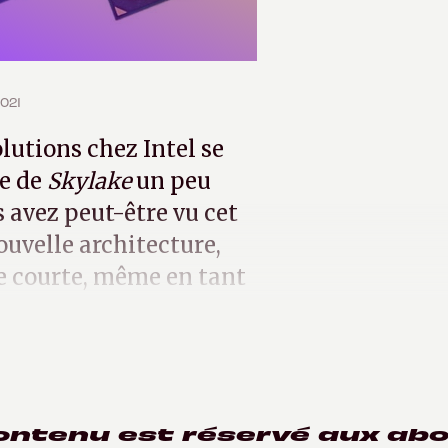
2021
lutions chez Intel se
se de
Skylake
un peu
s avez peut-être vu cet
ouvelle architecture,
re courte, même en tant
 nm.
ontenu est réservé aux ab