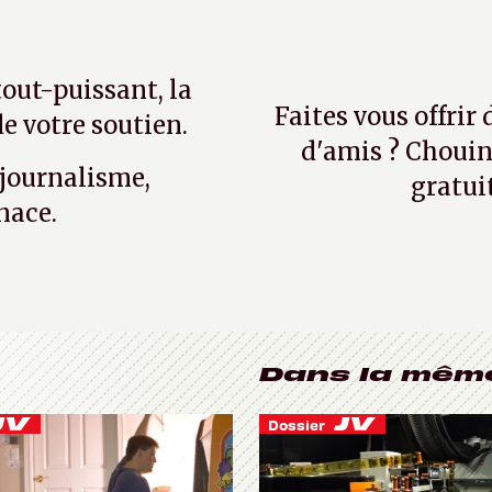
tout-puissant, la
Faites vous offrir
e votre soutien.
d'amis ? Chouin
 journalisme,
gratui
nace.
Dans la mêm
Dossier