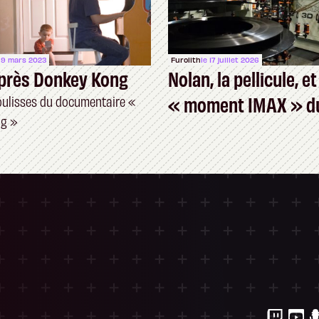
 9 mars 2023
Furolith
le 17 juillet 2026
après Donkey Kong
Nolan, la pellicule, et
« moment IMAX » du
oulisses du documentaire «
ng »
vidéo
ersonnalisez vos Options
 gérer vos paramètres de confidentialité, en g