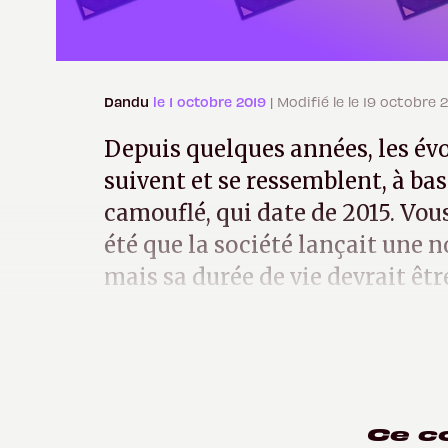
Dandu
le 1 octobre 2019
| Modifié le le 19 octobre 
Depuis quelques années, les évo
suivent et se ressemblent, à ba
camouflé, qui date de 2015. Vou
été que la société lançait une n
mais sa durée de vie devrait êt
que seconde à être gravée en 10
Ce c