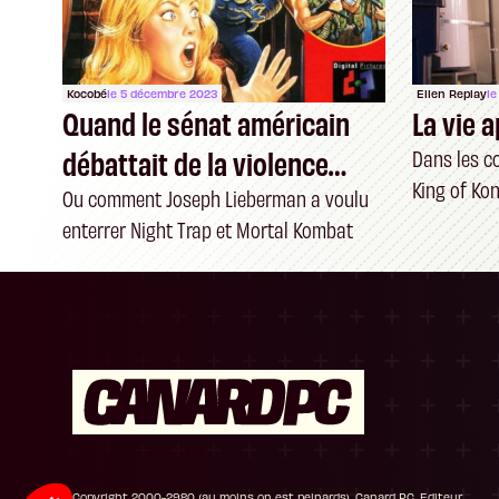
Kocobé
le 5 décembre 2023
Ellen Replay
le
Quand le sénat américain
La vie 
débattait de la violence
Dans les c
King of Ko
dans les jeux vidéo
Ou comment Joseph Lieberman a voulu
enterrer Night Trap et Mortal Kombat
Plateforme de Gestion du Consentement : P
Axeptio consent
Notre plateforme vous permet d'adapter et de
Copyright 2000-2980 (au moins on est peinards), Canard PC. Editeur