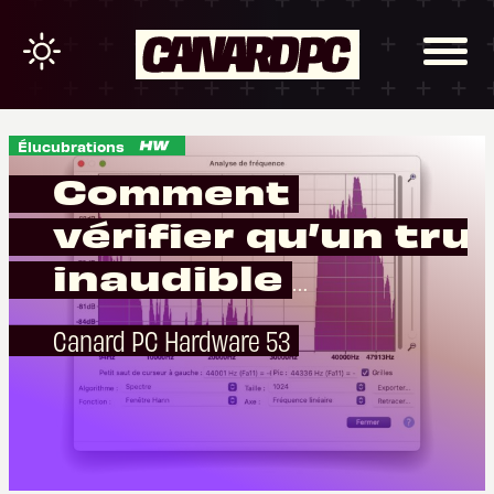
Élucubrations
Comment
vérifier qu’un tru
inaudible
fonctionne ?
Canard PC Hardware 53