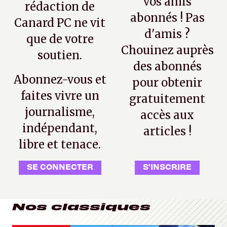
vos amis
rédaction de
abonnés ! Pas
Canard PC ne vit
d'amis ?
que de votre
Chouinez auprès
soutien.
des abonnés
Abonnez-vous et
pour obtenir
faites vivre un
gratuitement
journalisme,
accès aux
indépendant,
articles !
libre et tenace.
SE CONNECTER
S'INSCRIRE
Nos classiques