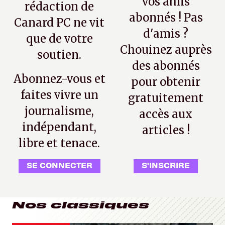
vos amis
rédaction de
abonnés ! Pas
Canard PC ne vit
d'amis ?
que de votre
Chouinez auprès
soutien.
des abonnés
Abonnez-vous et
pour obtenir
faites vivre un
gratuitement
journalisme,
accès aux
indépendant,
articles !
libre et tenace.
SE CONNECTER
S'INSCRIRE
Nos classiques