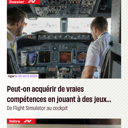
Dossier
Agar
le 22 avril 2024
Peut-on acquérir de vraies
compétences en jouant à des jeux
vidéo ?
De Flight Simulator au cockpit
Rétro