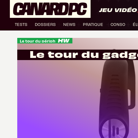
JEU VIDÉO
TESTS
DOSSIERS
NEWS
PRATIQUE
CONSO
ÉL
Le tour du périph
Le tour du gadg