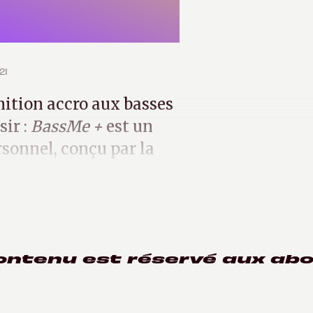
21
inition accro aux basses
sir :
BassMe +
est un
rsonnel, conçu par la
e nom.
ontenu est réservé aux ab