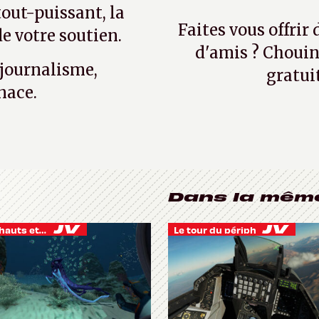
tout-puissant, la
Faites vous offrir
e votre soutien.
d'amis ? Chouin
 journalisme,
gratui
nace.
Dans la mêm
Je vis des hauts et des bas
Le tour du périph