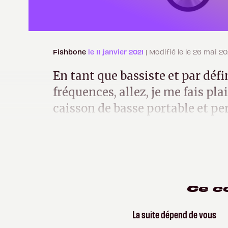
Fishbone
le 11 janvier 2021
| Modifié le le 26 mai 20
En tant que bassiste et par déf
fréquences, allez, je me fais plai
caisson de basse portable et pe
jeune pousse française du mêm
Ce c
La suite dépend de vous