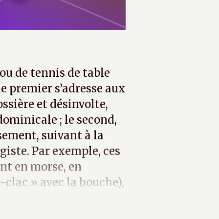
ou de tennis de table
le premier s’adresse aux
ssière et désinvolte,
ominicale ; le second,
ement, suivant à la
giste. Par exemple, ces
t en morse, en
-clac » avec la bouche),
 rapidement ses limites.