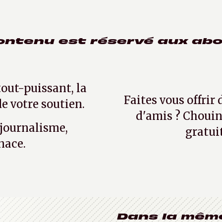
ontenu est réservé aux ab
tout-puissant, la
Faites vous offrir
e votre soutien.
d'amis ? Chouin
 journalisme,
gratui
nace.
Dans la mêm