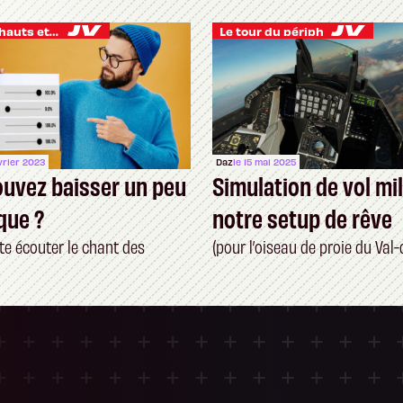
Je vis des hauts et des bas
Le tour du périph
évrier 2023
Daz
le 15 mai 2025
uvez baisser un peu
Simulation de vol mili
que ?
notre setup de rêve
te écouter le chant des
(pour l’oiseau de proie du Val