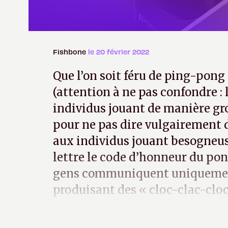
Fishbone
le 20 février 2022
Que l’on soit féru de ping-pong 
(attention à ne pas confondre : 
individus jouant de manière gro
pour ne pas dire vulgairement d
aux individus jouant besogneus
lettre le code d’honneur du pon
gens communiquent uniquemen
produisant des « cloc-clac-cloc
la pratique en solitaire atteint