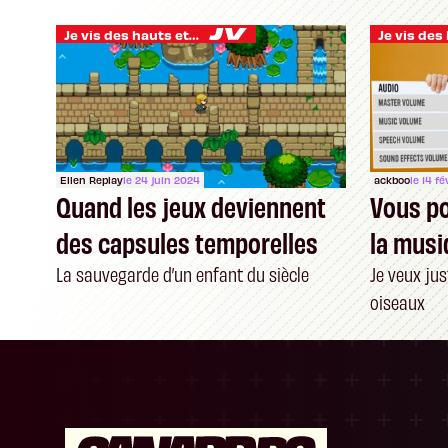
Je vis des hauts et des bas
Ellen Replay
le 24 juin 2024
ackboo
le 14 f
Quand les jeux deviennent
Vous po
des capsules temporelles
la musi
La sauvegarde d’un enfant du siècle
Je veux jus
oiseaux