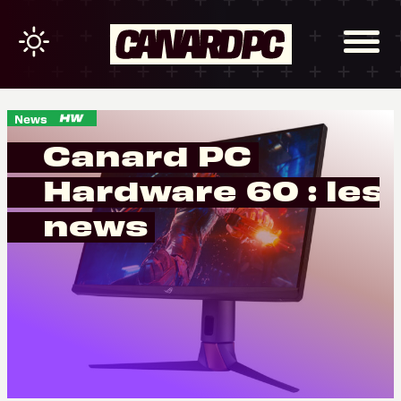
News
Canard PC
Hardware 60 : les
news