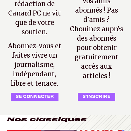
vos amis
rédaction de
abonnés ! Pas
Canard PC ne vit
d'amis ?
que de votre
Chouinez auprès
soutien.
des abonnés
Abonnez-vous et
pour obtenir
faites vivre un
gratuitement
journalisme,
accès aux
indépendant,
articles !
libre et tenace.
SE CONNECTER
S'INSCRIRE
Nos classiques