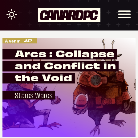
À venir
Arcs : Collapse
and Conflict in
the Void
Starcs Warcs