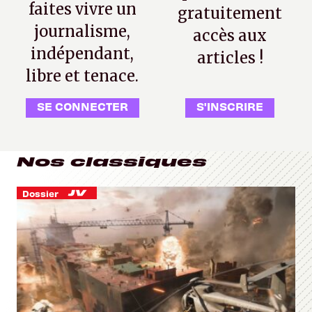
faites vivre un
gratuitement
journalisme,
accès aux
indépendant,
articles !
libre et tenace.
SE CONNECTER
S'INSCRIRE
Nos classiques
Dossier