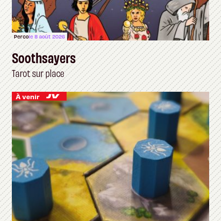
Perco
le 8 août 2026
Soothsayers
Tarot sur place
À venir