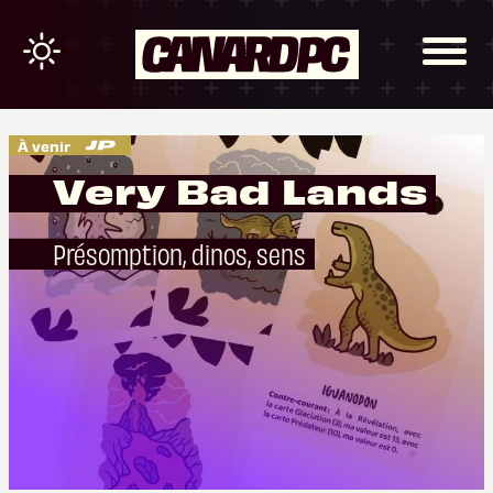
À venir
Very Bad Lands
Présomption, dinos, sens