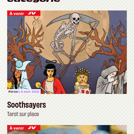
À venir
Perco
le 8 août 2026
Soothsayers
Tarot sur place
À venir