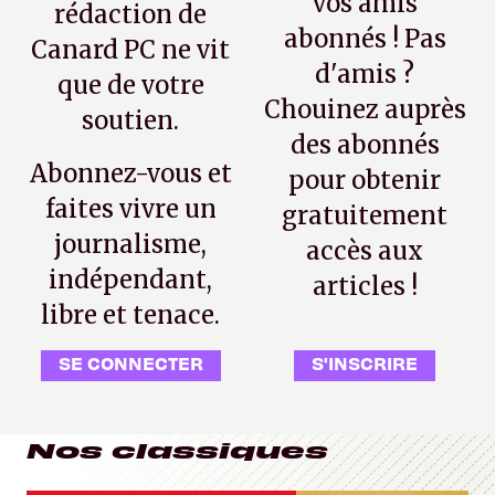
vos amis
rédaction de
abonnés ! Pas
Canard PC ne vit
d'amis ?
que de votre
Chouinez auprès
soutien.
des abonnés
Abonnez-vous et
pour obtenir
faites vivre un
gratuitement
journalisme,
accès aux
indépendant,
articles !
libre et tenace.
SE CONNECTER
S'INSCRIRE
Nos classiques