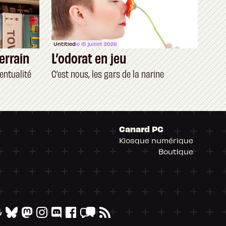
Untitled
le 15 juillet 2026
errain
L’odorat en jeu
entualité
C’est nous, les gars de la narine
Canard PC
Kiosque numérique
Boutique
arantissant la conformité avec les réglementat