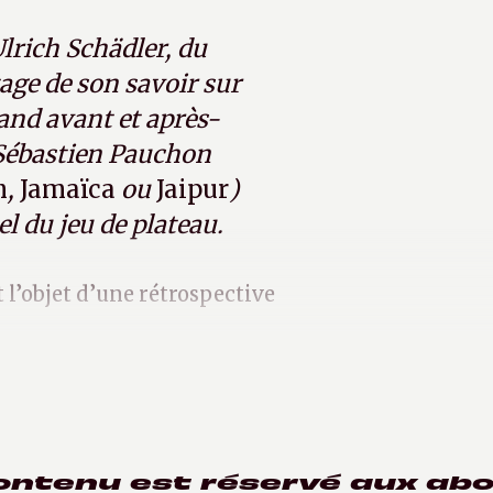
Ulrich Schädler, du
tage de son savoir sur
mand avant et après-
 Sébastien Pauchon
n
,
Jamaïca
ou
Jaipur
)
el du jeu de plateau.
it l’objet d’une rétrospective
ontenu est réservé aux ab