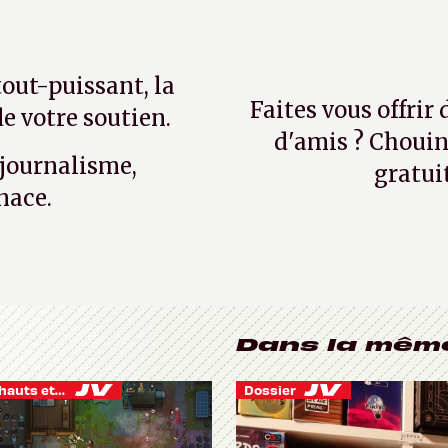
tout-puissant, la
Faites vous offrir
e votre soutien.
d'amis ? Chouin
 journalisme,
gratui
nace.
Dans la mêm
Je vis des hauts et des bas
Dossier