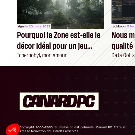
Agar
le 20 mars 2023
ackboo
le 5 fé
Pourquoi la Zone est-elle le
Nous mé
décor idéal pour un jeu
qualité 
vidéo ?
Tchernobyl, mon amour
De la QoL 
Plateforme de Gestion du Consentement : P
Axeptio consent
Notre plateforme vous permet d'adapter et de
Copyright 2000-2980 (au moins on est peinards), Canard PC. Editeur
Presse Non-Stop. Tous droits réservés.