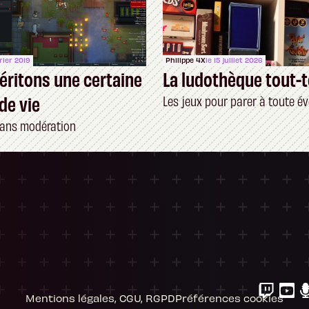
vrier 2019
Philippe 4X
le 15 juillet 2026
ritons une certaine
La ludothèque tout-t
de vie
Les jeux pour parer à toute év
sans modération
ersonnalisez vos Options
 gérer vos paramètres de confidentialité, en g
Mentions légales, CGU, RGPD
Préférences cookies