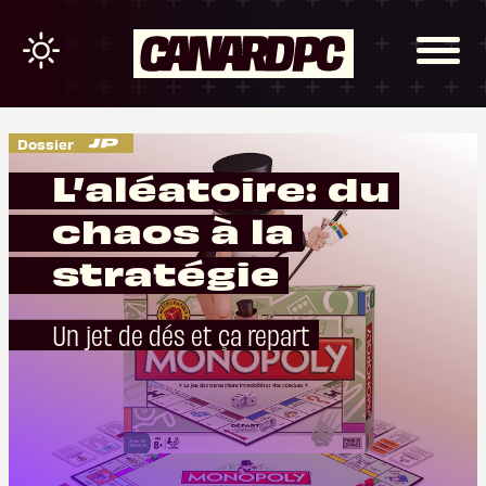
Dossier
L’aléatoire: du
chaos à la
stratégie
Un jet de dés et ça repart