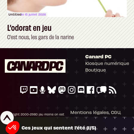
Untitled
le 15 juillet 2026
L’odorat en jeu
C’est nous, les gars de la narine
Canard PC
Kiosque numérique
Boutique
Mentions légales, CGU,
Copyright 2000-2980 (au moins on est
Mieux vaut être qu'avoir l'été
RGPD
peinards), Canard PC. Editeur Presse
Non-Stop. Tous droits réservés.
Les Dents de la mer
Préférences cookies
Ces jeux qui sentent l'été (1/5)
Jamaïca (et son extension The Crew)