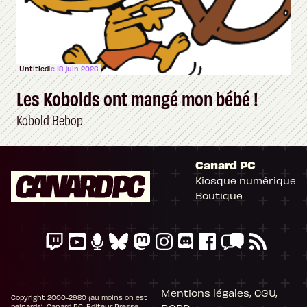
Untitled
le 18 juin 2026
Les Kobolds ont mangé mon bébé !
Kobold Bebop
Canard PC
Kiosque numérique
Boutique
Mentions légales, CGU,
Copyright 2000-2980 (au moins on est
peinards), Canard PC. Editeur Presse