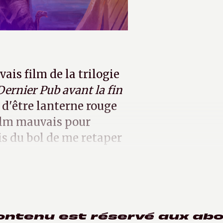
vais film de la trilogie
Dernier Pub avant la fin
t d'être lanterne rouge
film mauvais pour
is du bol de me retaper
n article.
ontenu est réservé aux ab