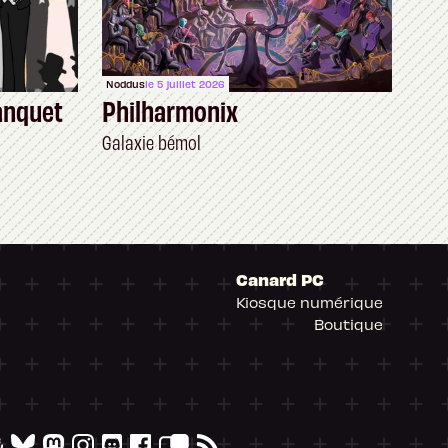
Noddus
le 5 juillet 2026
anquet
Philharmonix
Galaxie bémol
Canard PC
Kiosque numérique
Boutique
arantissant la conformité avec les réglementat