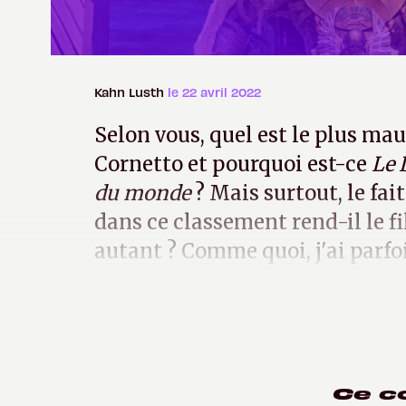
Kahn Lusth
le 22 avril 2022
Selon vous, quel est le plus mau
Cornetto et pourquoi est-ce
Le 
du monde
? Mais surtout, le fai
dans ce classement rend-il le 
autant ? Comme quoi, j'ai parfo
certaines sagas avant d'écrire u
Ce c