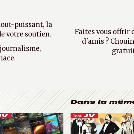
tout-puissant, la
Faites vous offrir
e votre soutien.
d'amis ? Chouin
 journalisme,
gratui
nace.
Dans la mêm
Test