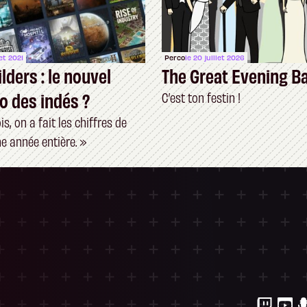
let 2021
Perco
le 20 juillet 2026
lders : le nouvel
The Great Evening B
o des indés ?
C’est ton festin !
s, on a fait les chiffres de
e année entière. »
ersonnalisez vos Options
 gérer vos paramètres de confidentialité, en g