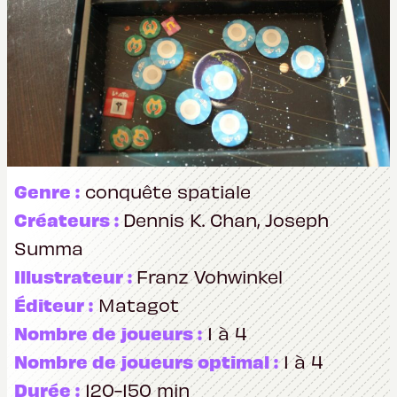
Genre :
conquête spatiale
Créateurs :
Dennis K. Chan, Joseph
Summa
Illustrateur :
Franz Vohwinkel
Éditeur :
Matagot
Nombre de joueurs :
1 à 4
Nombre de joueurs optimal :
1 à 4
Durée :
120-150 min