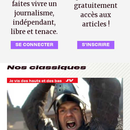
faites vivre un
gratuitement
journalisme,
accès aux
indépendant,
articles !
libre et tenace.
SE CONNECTER
S'INSCRIRE
Nos classiques
Je vis des hauts et des bas