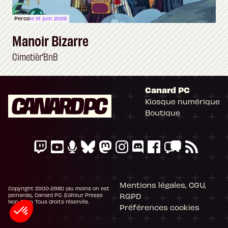
Perco
le 19 juin 2026
Manoir Bizarre
Cimetièr’BnB
Canard PC
Kiosque numérique
Boutique
Mentions légales, CGU,
Copyright 2000-2980 (au moins on est
RGPD
peinards), Canard PC. Editeur Presse
Non-Stop. Tous droits réservés.
Préférences cookies