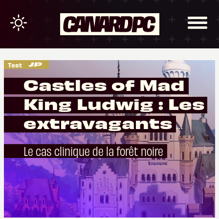
Test
Castles of Mad
King Ludwig : Les
extravagants
châteaux de
Le cas clinique de la forêt noire
Bavière