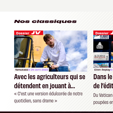
Nos classiques
Dossier
Dossier
Yamukass
le 24 avril 2023
Ellen Replay
le
Avec les agriculteurs qui se
Dans le
détendent en jouant à
de l’éd
Farming Simulator
PlayWa
« C'est une version édulcorée de notre
Du Vatican
quotidien, sans drame »
poupées en
les simulat