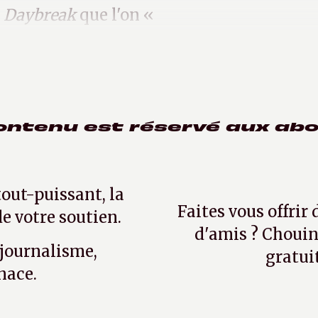
à
Daybreak
que l'on «
ontenu est réservé aux ab
tout-puissant, la
Faites vous offrir
e votre soutien.
d'amis ? Chouin
 journalisme,
gratui
nace.