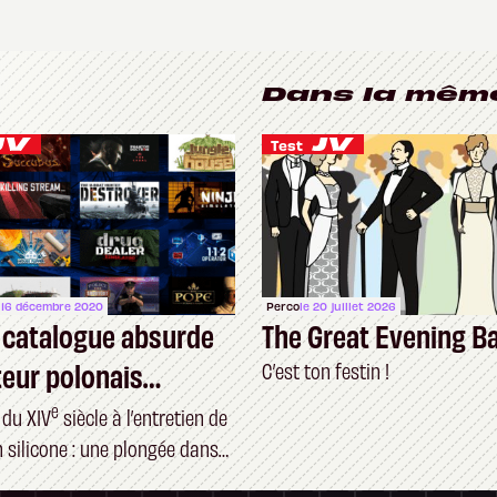
Dans la mêm
Test
 16 décembre 2020
Perco
le 20 juillet 2026
 catalogue absurde
The Great Evening B
iteur polonais
C’est ton festin !
y
e
 du XIV
siècle à l’entretien de
 silicone : une plongée dans
eurs les plus étranges du