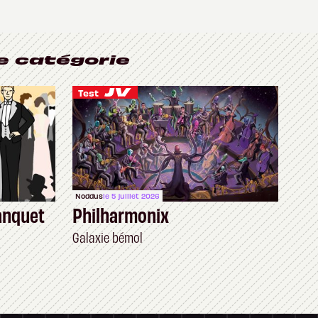
e catégorie
Test
Noddus
le 5 juillet 2026
anquet
Philharmonix
Galaxie bémol