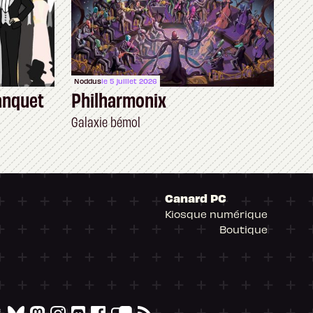
Noddus
le 5 juillet 2026
anquet
Philharmonix
Galaxie bémol
Canard PC
Kiosque numérique
Boutique
arantissant la conformité avec les réglementat