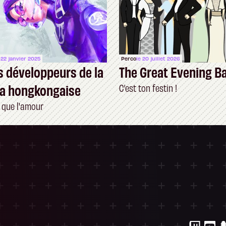
 22 janvier 2025
Perco
le 20 juillet 2026
s développeurs de la
The Great Evening B
ra hongkongaise
C’est ton festin !
 que l'amour
ersonnalisez vos Options
 gérer vos paramètres de confidentialité, en g