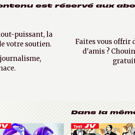
ontenu est réservé aux ab
tout-puissant, la
Faites vous offrir
e votre soutien.
d'amis ? Chouin
 journalisme,
gratui
nace.
Dans la mêm
Test