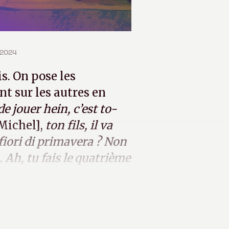
 2024
. On pose les
nt sur les autres en
de jouer hein, c’est to-
Michel],
ton fils, il va
 fiori di primavera ? Non
Ah, tu fais le quatrième
one.
»