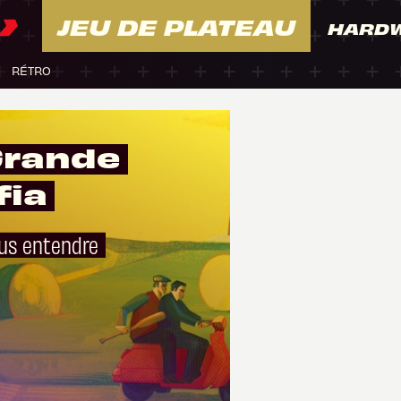
JEU DE PLATEAU
HARD
RÉTRO
 Grande
fia
ous entendre