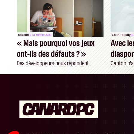
ackboo
le 13 mars 2019
Ellen Replay
le
« Mais pourquoi vos jeux
Avec le
ont-ils des défauts ? »
diaspo
Des développeurs nous répondent
Canton n'a
Plateforme de Gestion du Consentement : P
Axeptio consent
Notre plateforme vous permet d'adapter et de