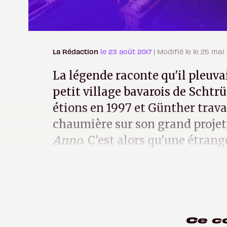
La Rédaction
le 23 août 2017
| Modifié le le 25 mai
La légende raconte qu'il pleuvai
petit village bavarois de Scht
étions en 1997 et Günther trava
chaumière sur son grand projet 
Anno
. C'est alors qu'une étrang
matérialisa devant lui...
Ce c