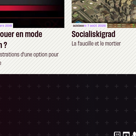
ars 2018
ackboo
le 7 août 2026
 jouer en mode
Socialiskigrad
n ?
La faucille et le mortier
ustrations d'une option pour
e
ersonnalisez vos Options
 gérer vos paramètres de confidentialité, en g