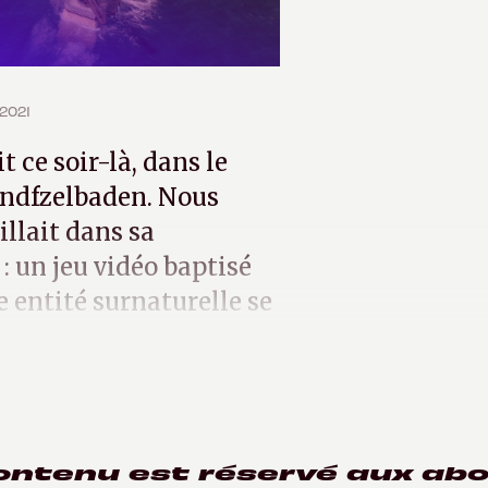
 2021
t ce soir-là, dans le
ründfzelbaden. Nous
illait dans sa
: un jeu vidéo baptisé
e entité surnaturelle se
ontenu est réservé aux ab