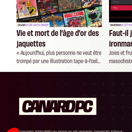
Izual
le 29 avril 2022
ackboo
le 27 m
Vie et mort de l’âge d’or des
Faut-il
jaquettes
ironma
« Aujourd’hui, plus personne ne veut être
Joies et fr
trompé par une illustration tape-à-l’œil
masochist
sur une boîte »
Plateforme de Gestion du Consentement : P
Axeptio consent
Notre plateforme vous permet d'adapter et de
Copyright 2000-2980 (au moins on est peinards), Canard PC. Editeur