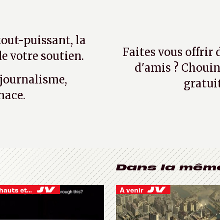
tout-puissant, la
Faites vous offrir
e votre soutien.
d'amis ? Chouin
 journalisme,
gratui
nace.
Dans la mêm
Je vis des hauts et des bas
À venir