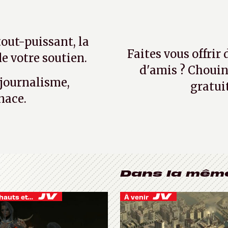
tout-puissant, la
Faites vous offrir
e votre soutien.
d'amis ? Chouin
 journalisme,
gratui
nace.
Dans la mêm
Je vis des hauts et des bas
À venir