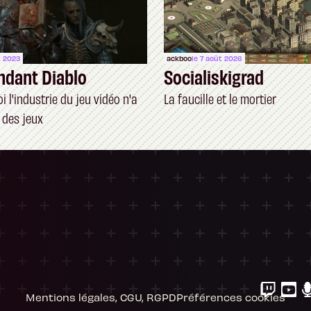
t 2023
ackboo
le 7 août 2026
ndant Diablo
Socialiskigrad
 l'industrie du jeu vidéo n'a
La faucille et le mortier
 des jeux
ersonnalisez vos Options
 gérer vos paramètres de confidentialité, en g
Mentions légales, CGU, RGPD
Préférences cookies