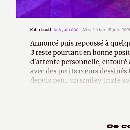
Kahn Lusth
le 3 juin 2021
| Modifié le le 15 juin 2021
Annoncé puis repoussé à quelqu
3
reste pourtant en bonne posit
d'attente personnelle, entouré 
avec des petits cœurs dessinés 
depuis peu... un smiley triste a
un éclair.
Ce c