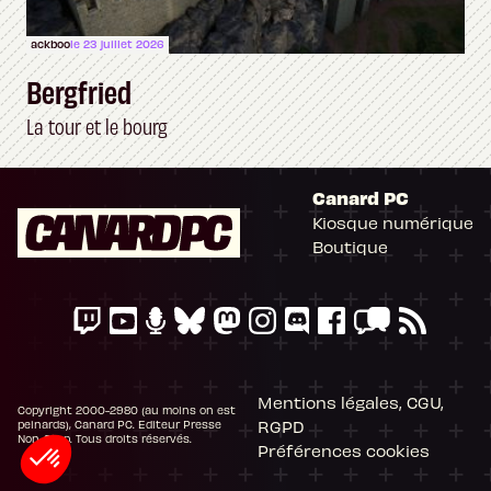
ackboo
le 23 juillet 2026
Bergfried
La tour et le bourg
Canard PC
Kiosque numérique
Boutique
Mentions légales, CGU,
Copyright 2000-2980 (au moins on est
RGPD
peinards), Canard PC. Editeur Presse
Non-Stop. Tous droits réservés.
Préférences cookies