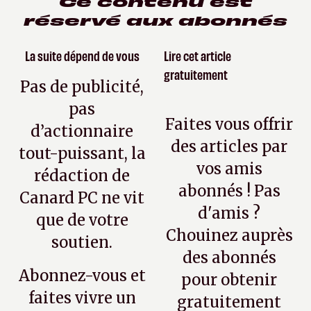
Ce contenu est
réservé aux abonnés
La suite dépend de vous
Lire cet article
gratuitement
Pas de publicité,
pas
Faites vous offrir
d’actionnaire
des articles par
tout-puissant, la
vos amis
rédaction de
abonnés ! Pas
Canard PC ne vit
d'amis ?
que de votre
Chouinez auprès
soutien.
des abonnés
Abonnez-vous et
pour obtenir
faites vivre un
gratuitement