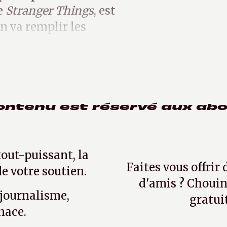
de
Stranger Things
, est
n va remplir les
ontenu est réservé aux ab
tout-puissant, la
Faites vous offrir
e votre soutien.
d'amis ? Chouin
 journalisme,
gratui
nace.