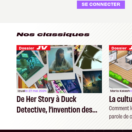
SE CONNECTER
Nos classiques
Dossier
Dossier
Izual
le 27 mai 2024
Maria Kalash
l
De Her Story à Duck
La cult
Detective, l’invention des
Comment le
parole de c
« deduction games »