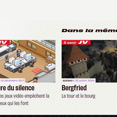
Dans la mêm
À venir
e 12 décembre 2017
ackboo
le 23 juillet 2026
ure du silence
Bergfried
s jeux vidéo empêchent la
La tour et le bourg
eux qui les font