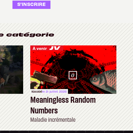
S'INSCRIRE
e catégorie
À venir
Kocobé
le 21 juillet 2026
Meaningless Random
Numbers
Maladie incrémentale