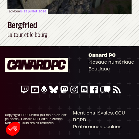
ackboo
le 23 juillet 2026
Bergfried
La tour et le bourg
Canard PC
Kiosque numérique
Boutique
Mentions légales, CGU,
Copyright 2000-2980 (au moins on est
RGPD
peinards), Canard PC. Editeur Presse
Non-Stop. Tous droits réservés.
Préférences cookies