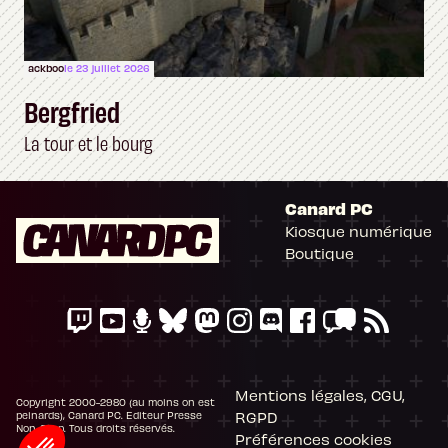
ackboo
le 23 juillet 2026
Bergfried
La tour et le bourg
Canard PC
Kiosque numérique
Boutique
Mentions légales, CGU,
Copyright 2000-2980 (au moins on est
RGPD
peinards), Canard PC. Editeur Presse
Non-Stop. Tous droits réservés.
Préférences cookies