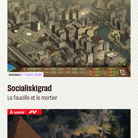
ackboo
le 7 août 2026
Socialiskigrad
La faucille et le mortier
À venir