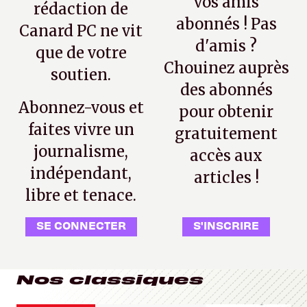
vos amis
rédaction de
abonnés ! Pas
Canard PC ne vit
d'amis ?
que de votre
Chouinez auprès
soutien.
des abonnés
Abonnez-vous et
pour obtenir
faites vivre un
gratuitement
journalisme,
accès aux
indépendant,
articles !
libre et tenace.
SE CONNECTER
S'INSCRIRE
Nos classiques