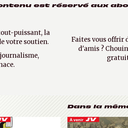
ontenu est réservé aux ab
tout-puissant, la
Faites vous offrir
e votre soutien.
d'amis ? Chouin
 journalisme,
gratui
nace.
Dans la mêm
À venir