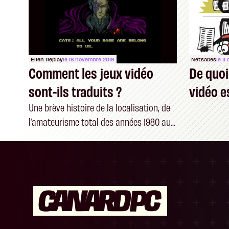
Ellen Replay
le 18 novembre 2019
Netsabes
le 11
Comment les jeux vidéo
De quoi
sont-ils traduits ?
vidéo e
Une brève histoire de la localisation, de
l’amateurisme total des années 1980 aux
sorties mondiales d’aujourd’hui