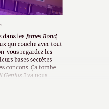
21
z dans les
James Bond
,
eux qui couche avec tout
n, vous regardez les
leurs bases secrètes
res concons. Ça tombe
il Genius 2
va nous