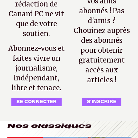
vos amis
rédaction de
abonnés ! Pas
Canard PC ne vit
d'amis ?
que de votre
Chouinez auprès
soutien.
des abonnés
Abonnez-vous et
pour obtenir
faites vivre un
gratuitement
journalisme,
accès aux
indépendant,
articles !
libre et tenace.
SE CONNECTER
S'INSCRIRE
Nos classiques