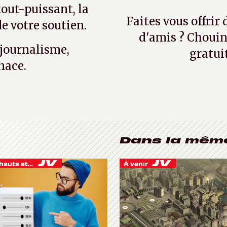
tout-puissant, la
Faites vous offrir
e votre soutien.
d'amis ? Chouin
 journalisme,
gratui
nace.
Dans la mêm
Je vis des hauts et des bas
À venir