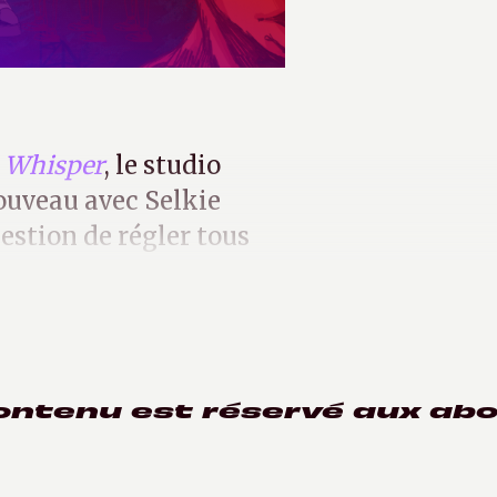
 Whisper
, le studio
ouveau avec Selkie
estion de régler tous
e masse.
ontenu est réservé aux ab