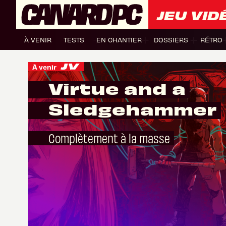
JEU VID
À VENIR
TESTS
EN CHANTIER
DOSSIERS
RÉTRO
À venir
Virtue and a
Sledgehammer
Complètement à la masse