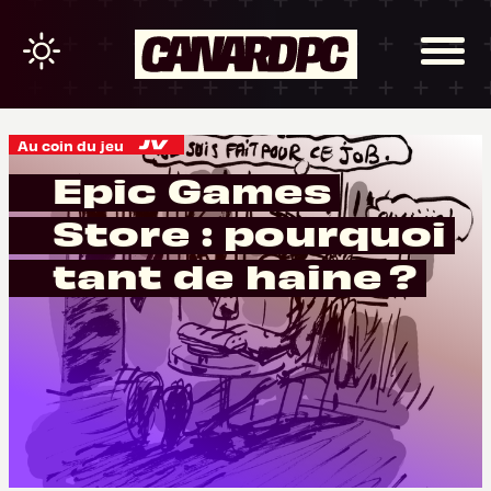
Au coin du jeu
Epic Games
Store : pourquoi
tant de haine ?