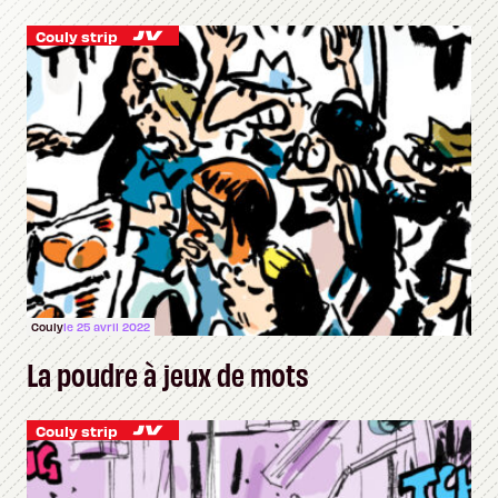
Couly strip
Couly
le 25 avril 2022
La poudre à jeux de mots
Couly strip