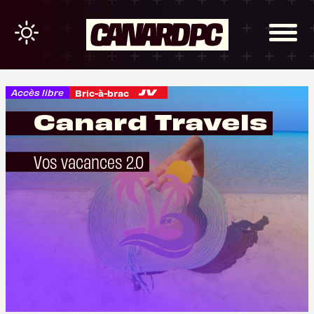
Accès libre
Bric-à-brac
Canard Travels
Vos vacances 2.0