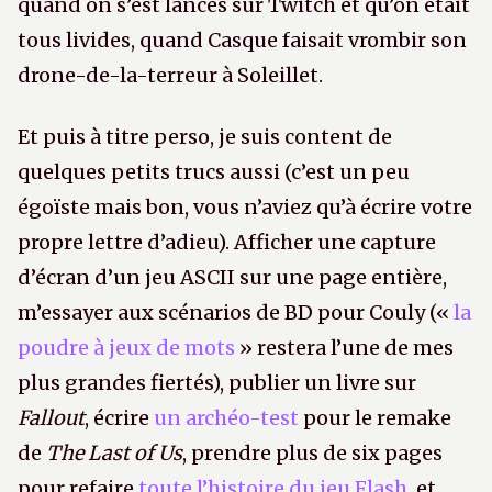
quand on s’est lancés sur Twitch et qu’on était
tous livides, quand Casque faisait vrombir son
drone-de-la-terreur à Soleillet.
Et puis à titre perso, je suis content de
quelques petits trucs aussi (c’est un peu
égoïste mais bon, vous n’aviez qu’à écrire votre
propre lettre d’adieu). Afficher une capture
d’écran d’un jeu ASCII sur une page entière,
m’essayer aux scénarios de BD pour Couly («
la
poudre à jeux de mots
» restera l’une de mes
plus grandes fiertés), publier un livre sur
Fallout
, écrire
un archéo-test
pour le remake
de
The Last of Us
, prendre plus de six pages
pour refaire
toute l’histoire du jeu Flash
, et