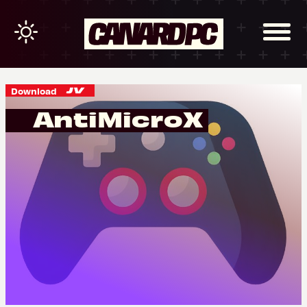
Download
AntiMicroX