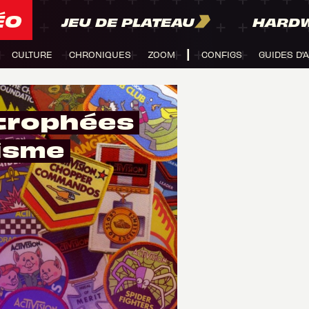
ÉO
JEU DE PLATEAU
HARD
CULTURE
CHRONIQUES
ZOOM
CONFIGS
GUIDES D'
trophées
isme