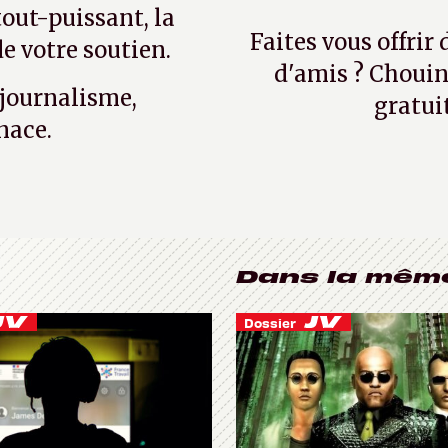
tout-puissant, la
Faites vous offrir
e votre soutien.
d'amis ? Chouin
 journalisme,
gratui
nace.
Dans la mêm
Dossier