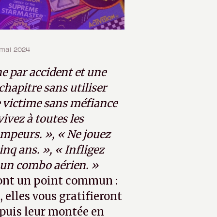
2 mai 2024
ne par accident et une
chapitre sans utiliser
e victime sans méfiance
vivez à toutes les
campeurs. », « Ne jouez
nq ans. », « Infligez
 un combo aérien. »
 ont un point commun :
 elles vous gratifieront
epuis leur montée en