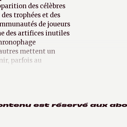
pparition des célèbres
 des trophées et des
communautés de joueurs
 des artifices inutiles
 chronophage
’autres mettent un
ir, parfois au
ement.
ontenu est réservé aux ab