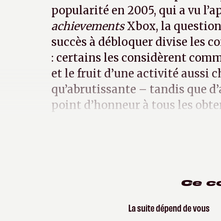
popularité en 2005, qui a vu l’a
achievements
Xbox, la question
succès à débloquer divise les 
: certains les considèrent comme
et le fruit d’une activité aussi
qu’abrutissante – tandis que d
point d’honneur à tous les obten
détriment de leur propre amus
Ce c
La suite dépend de vous