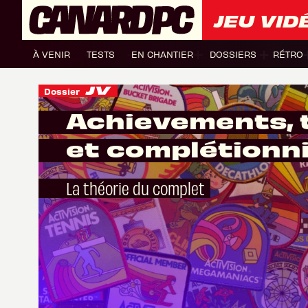
JEU VID
À VENIR
TESTS
EN CHANTIER
DOSSIERS
RÉTRO
Dossier
Achievements, 
et complétionn
La théorie du complet