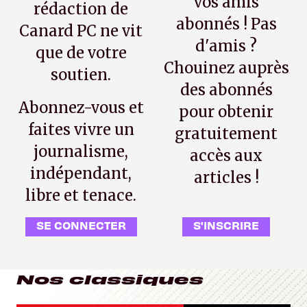
vos amis
rédaction de
abonnés ! Pas
Canard PC ne vit
d'amis ?
que de votre
Chouinez auprès
soutien.
des abonnés
Abonnez-vous et
pour obtenir
faites vivre un
gratuitement
journalisme,
accès aux
indépendant,
articles !
libre et tenace.
SE CONNECTER
S'INSCRIRE
Nos classiques